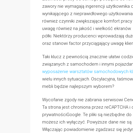
zawory nie wymagają ingerencji użytkownika c
wynikającego z nieprawidłowego użytkowania. 
również czynniki zwiększające komfort pracy
uwagę również na jakość i wielkość ekranów.
półki. Niektórzy producenci wprowadzają du
oraz stanowi factor przyciągający uwagę klie
Taki klucz z pewnością znacznie ułatwi cod
związanych z samochodem i innymi pojazdam
wyposażenie warsztatów samochodowych ł
wielu innych sytuacjach. Oscylacyjna, taśmo
mebli będzie najlepszym wyborem?
Wycofanie zgody nie zabrania serwisowi Cen
Ta strona jest chroniona przez reCAPTCHA i ob
prywatnościGoogle. Te pliki są niezbędne do d
możesz ich wyłączyć. Powyższe dane nie są 
Włączając powiadomienie zgadzasz się jedyn