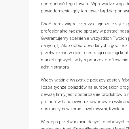
dostępność tego towaru. Wprowadź swój adre
powiadomienie, gdy ten towar będzie ponown
Choć coraz więcej rzeczy diagnozuje się za 
profesjonalne ręczne sprzęty w postaci na
Gwarantujemy spełnienie wszystkich Twoich 
danych, tj. Albo odbiorców danych zgodnie 
przetwarzane w celu rejestracji i obsługi kon
marketingowych, w tym poprzez profilowanie, 
administratora.
Wtedy właśnie wszystkie pojazdy zostały fab
liczba tychże pojazdów na europejskich drog
dewizą firmy jest dostarczanie produktów o n
partnerów handlowych zaowocowała wykreowa
doskonałymi walorami użytkowymi, trwałości 
Więcej o przetwarzaniu danych osobowych pr