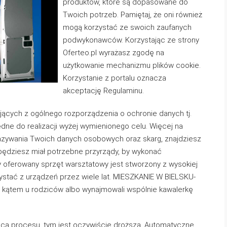
produktów, które są dopasowane do
Twoich potrzeb. Pamiętaj, że oni również
mogą korzystać ze swoich zaufanych
podwykonawców. Korzystając ze strony
Oferteo.pl wyrażasz zgodę na
użytkowanie mechanizmu plików cookie.
Korzystanie z portalu oznacza
akceptację Regulaminu.
jących z ogólnego rozporządzenia o ochronie danych tj.
dne do realizacji wyżej wymienionego celu. Więcej na
azywania Twoich danych osobowych oraz skarg, znajdziesz
będziesz miał potrzebne przyrządy, by wykonać
oferowany sprzęt warsztatowy jest stworzony z wysokiej
ystać z urządzeń przez wiele lat. MIESZKANIE W BIELSKU-
i kątem u rodziców albo wynajmowali wspólnie kawalerkę
ca procesu, tym jest oczywiście droższa. Automatyczne