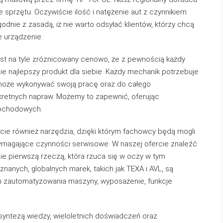
 sprzętu. Oczywiście ilość i natężenie aut z czynnikiem
dnie z zasadą, iż nie warto odsyłać klientów, którzy chcą
e urządzenie.
jest na tyle zróznicowany cenowo, że z pewnością każdy
e najlepszy produkt dla siebie. Każdy mechanik potrzebuje
może wykonywać swoją pracę oraz do całego
retnych napraw. Możemy to zapewnić, oferując
mochodowych.
cie również narzędzia, dzięki którym fachowcy będą mogli
wymagające czynności serwisowe. W naszej ofercie znaleźć
e pierwszą rzeczą, która rzuca się w oczy w tym
nanych, globalnych marek, takich jak TEXA i AVL, są
m zautomatyzowania maszyny, wyposażenie, funkcje
syntezą wiedzy, wieloletnich doświadczeń oraz