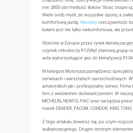
znajdziesz tutaj. Specyfikacja towaruModel F
min 2850 obr/minIlość tłoków 1Ilośc stopni sp
Wiele osób myśli, że wszystkie opony, a zwł
komfortową jazdę.
Niestety
rzeczywistość ba
kołami jest nie tylko niekomfortowa, ale prz
Obecnie w Europie przez rynek klimatyzacyjn
czynnik chłodniczy R1234yf stanową grupę ros
auta wykorzystujące gaz do klimatyzacji R134
W kategorii Motoryzacjaznajdziesz specjalis
serwisach i warsztatach samochodowych. W
amatorskich jak i profesjonalny serwis. Fir
firm z wieloletnim doświadczeniem. W nasze
MICHELIN, NEWCO, FIAC oraz narzędzia pneu
marek DRAPER, FACOM, CONDOR, KING TONY, B
Z tego artykułu dowiesz się, po czym rozpoz
wulkanizacyjnego. Drugim istotnym elemente