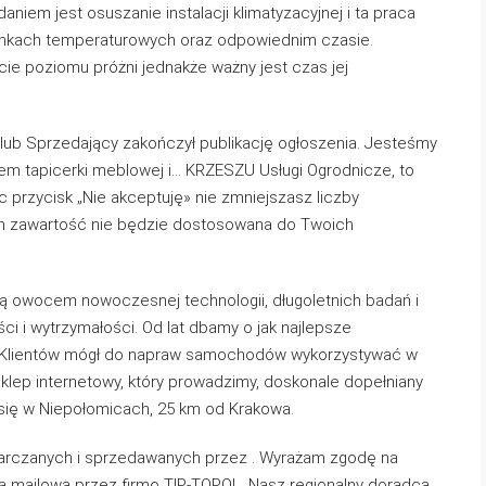
iem jest osuszanie instalacji klimatyzacyjnej i ta praca
nkach temperaturowych oraz odpowiednim czasie.
e poziomu próżni jednakże ważny jest czas jej
lub Sprzedający zakończył publikację ogłoszenia. Jesteśmy
iem tapicerki meblowej i… KRZESZU Usługi Ogrodnicze, to
jąc przycisk „Nie akceptuję» nie zmniejszasz liczby
ich zawartość nie będzie dostosowana do Twoich
ą owocem nowoczesnej technologii, długoletnich badań i
ci i wytrzymałości. Od lat dbamy o jak najlepsze
h Klientów mógł do napraw samochodów wykorzystywać w
Sklep internetowy, który prowadzimy, doskonale dopełniany
 się w Niepołomicach, 25 km od Krakowa.
rczanych i sprzedawanych przez . Wyrażam zgodę na
ą mailową przez firmę TIP-TOPOL. Nasz regionalny doradca