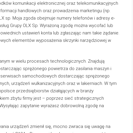
dków komunikacji elektronicznej oraz telekomunikacyjnych
nformacji handlowych oraz prowadzenia marketingu (np.
X sp. Moja zgoda obejmuje numery telefonów i adresy e-
 usług Grupy OLX Sp. Wyrażoną zgodę można wycofać lub
wiednich ustawień konta lub zgłaszając nam takie żądanie.
owych elementów wyposażenia skrzynki narzędziowej w
nym w wielu procesach technologicznych. Znajdują
starczając sprężonego powietrza do zasilania maszyn i
w serwisach samochodowych dostarczając sprężonego
ych, urządzeń wulkanizacyjnych oraz w lakierniach. W tym
łopolsce przedsiębiorstw działąjących w branży
kiem zbytu firmy jest – poprzez sieć strategicznych
. Wysyłając zapytanie wyrażasz dobrowolną zgodę na
ania urządzeń zmienił się, mocno zwraca się uwagę na