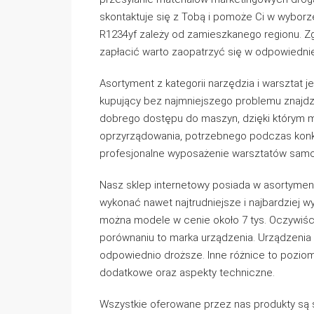
skontaktuje się z Tobą i pomoże Ci w wyborze
R1234yf zależy od zamieszkanego regionu. Zgo
zapłacić warto zaopatrzyć się w odpowiedni
Asortyment z kategorii narzędzia i warsztat 
kupujący bez najmniejszego problemu znajdzi
dobrego dostępu do maszyn, dzięki którym 
oprzyrządowania, potrzebnego podczas konk
profesjonalne wyposażenie warsztatów sa
Nasz sklep internetowy posiada w asortymen
wykonać nawet najtrudniejsze i najbardziej 
można modele w cenie około 7 tys. Oczywiści
porównaniu to marka urządzenia. Urządzenia z
odpowiednio droższe. Inne różnice to pozio
dodatkowe oraz aspekty techniczne.
Wszystkie oferowane przez nas produkty są 