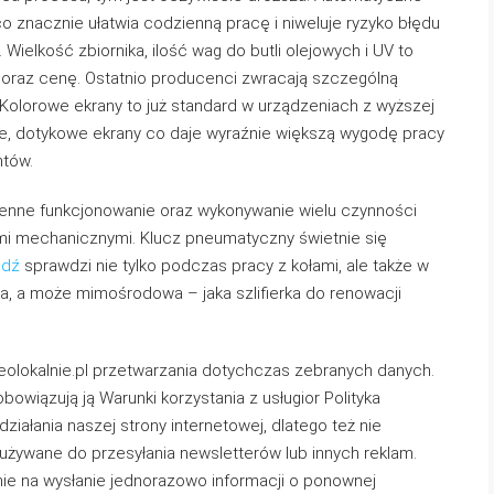
o znacznie ułatwia codzienną pracę i niweluje ryzyko błędu
Wielkość zbiornika, ilość wag do butli olejowych i UV to
 oraz cenę. Ostatnio producenci zwracają szczególną
 Kolorowe ekrany to już standard w urządzeniach z wyższej
że, dotykowe ekrany co daje wyraźnie większą wygodę pracy
ntów.
zienne funkcjonowanie oraz wykonywanie wielu czynności
i mechanicznymi. Klucz pneumatyczny świetnie się
ódź
sprawdzi nie tylko podczas pracy z kołami, ale także w
wa, a może mimośrodowa – jaka szlifierka do renowacji
eolokalnie.pl przetwarzania dotychczas zebranych danych.
owiązują ją Warunki korzystania z usługior Polityka
ziałania naszej strony internetowej, dlatego też nie
używane do przesyłania newsletterów lub innych reklam.
ie na wysłanie jednorazowo informacji o ponownej