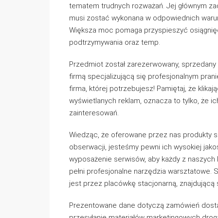
tematem trudnych rozważań. Jej głównym zadan
musi zostać wykonana w odpowiednich waru
Większa moc pomaga przyspieszyć osiągnięci
podtrzymywania oraz temp.
Przedmiot został zarezerwowany, sprzedany 
firmą specjalizującą się profesjonalnym pran
firma, której potrzebujesz! Pamiętaj, że klika
wyświetlanych reklam, oznacza to tylko, że 
zainteresowań.
Wiedząc, że oferowane przez nas produkty s
obserwacji, jesteśmy pewni ich wysokiej jakoś
wyposażenie serwisów, aby każdy z naszyc
pełni profesjonalne narzędzia warsztatowe. 
jest przez placówkę stacjonarną, znajdującą
Prezentowane dane dotyczą zamówień dosta
przesyłanie materiałów marketingowych drog