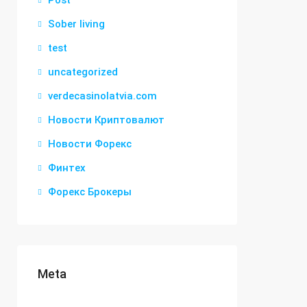
Post
Sober living
test
uncategorized
verdecasinolatvia.com
Новости Криптовалют
Новости Форекс
Финтех
Форекс Брокеры
Meta