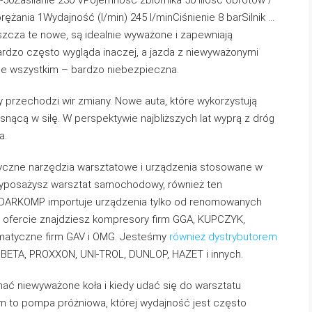
l-50Zasilanie 230 VPojemność zbiornika 50 lIlość obrotów /
rężania 1Wydajność (l/min) 245 l/minCiśnienie 8 barSilnik …
aszcza te nowe, są idealnie wyważone i zapewniają
rdzo często wygląda inaczej, a jazda z niewyważonymi
ede wszystkim – bardzo niebezpieczna.
y przechodzi wir zmiany. Nowe auta, które wykorzystują
nącą w siłę. W perspektywie najbliższych lat wyprą z dróg
a.
tyczne narzędzia warsztatowe i urządzenia stosowane w
yposażysz warsztat samochodowy, również ten
ma DARKOMP importuje urządzenia tylko od renomowanych
j ofercie znajdziesz kompresory firm GGA, KUPCZYK,
matyczne firm GAV i OMG. Jesteśmy
również dystrybutorem
ETA, PROXXON, UNI-TROL, DUNLOP, HAZET i innych.
nać niewyważone koła i kiedy udać się do warsztatu
m to pompa próżniowa, której wydajność jest często