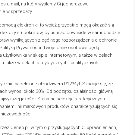
s e-mail, na który wyślemy Ci jednorazowe
ie w sprzedaży.
pomocą elektroniki, to wciąż przydatne mogą okazać się
sadek czy śrubokrętów, by usunąć downside w samochodzie.
praw wynikających z ogólnego rozporządzenia o ochronie
z Polityką Prywatności. Twoje dane osobowe będą
ta użytkownika w sklepie internetowym, a także w celach
a także w celach statystycznych i analitycznych
rycznie napełnione chłodziwem R1234yf. Szacuje się, że
ach wynosi około 30%. Od początku działalności główną
ajwyższej jakości. Staranna selekcja strategicznych
niem linii markowych produktów, charakteryzujących się
i niezawodności.
zez Ceneo.pl, w tym o przysługujących Ci uprawnieniach,