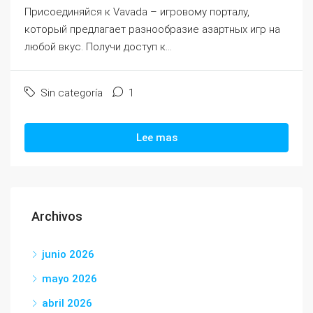
Присоединяйся к Vavada – игровому порталу,
который предлагает разнообразие азартных игр на
любой вкус. Получи доступ к...
Sin categoría
1
Lee mas
Archivos
junio 2026
mayo 2026
abril 2026