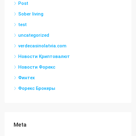
Post
Sober living
test
uncategorized
verdecasinolatvia.com
Новости Криптовалют
Новости Форекс
Финтех
Форекс Брокеры
Meta