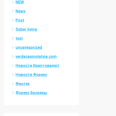
NEW
News
Post
Sober living
test
uncategorized
verdecasinolatvia.com
Новости Криптовалют
Новости Форекс
Финтех
Форекс Брокеры