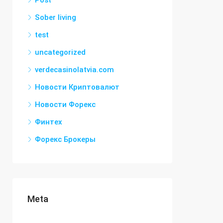
Post
Sober living
test
uncategorized
verdecasinolatvia.com
Новости Криптовалют
Новости Форекс
Финтех
Форекс Брокеры
Meta