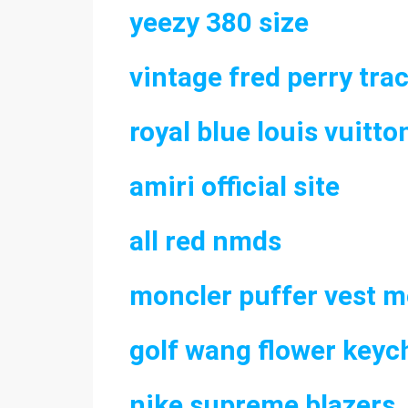
yeezy 380 size
vintage fred perry tra
royal blue louis vuitto
amiri official site
all red nmds
moncler puffer vest 
golf wang flower keyc
nike supreme blazers