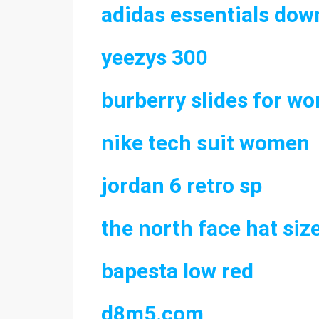
adidas essentials dow
yeezys 300
burberry slides for w
nike tech suit women
jordan 6 retro sp
the north face hat siz
bapesta low red
d8m5.com