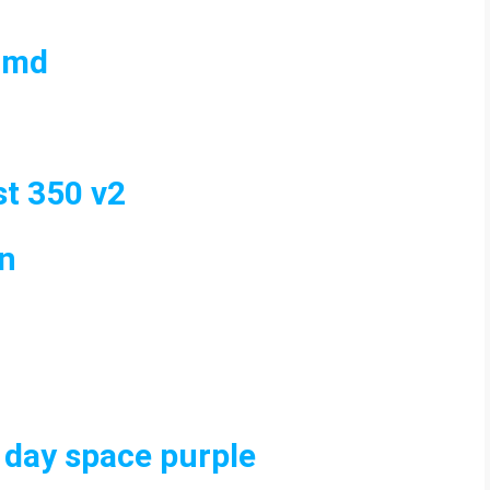
 nmd
st 350 v2
en
 day space purple