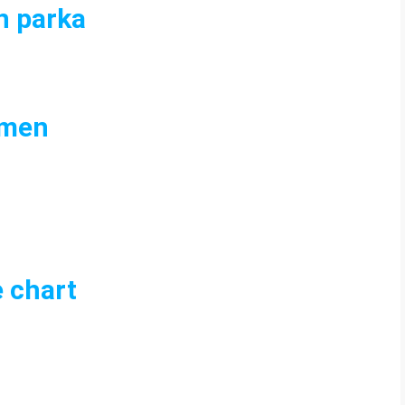
n parka
omen
e chart