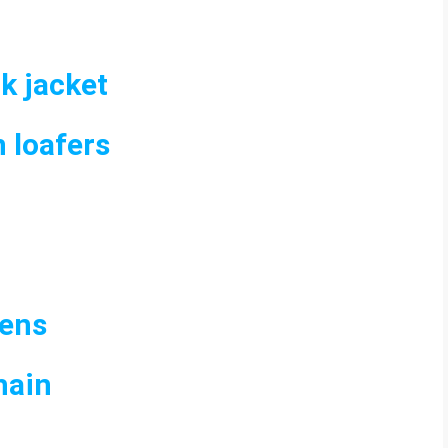
ck jacket
n loafers
mens
hain