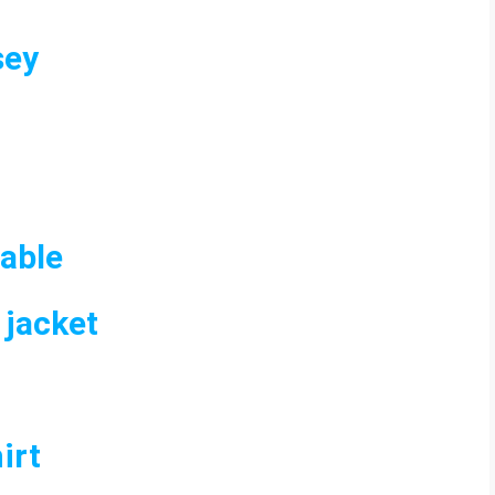
sey
able
 jacket
irt