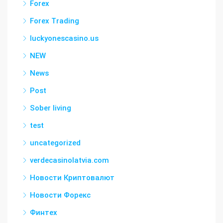
Forex
Forex Trading
luckyonescasino.us
NEW
News
Post
Sober living
test
uncategorized
verdecasinolatvia.com
Новости Криптовалют
Новости Форекс
Финтех