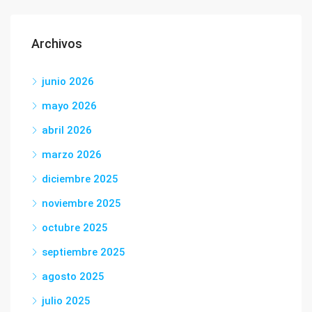
Archivos
junio 2026
mayo 2026
abril 2026
marzo 2026
diciembre 2025
noviembre 2025
octubre 2025
septiembre 2025
agosto 2025
julio 2025