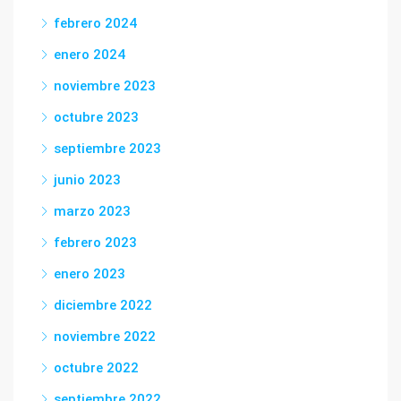
febrero 2024
enero 2024
noviembre 2023
octubre 2023
septiembre 2023
junio 2023
marzo 2023
febrero 2023
enero 2023
diciembre 2022
noviembre 2022
octubre 2022
septiembre 2022