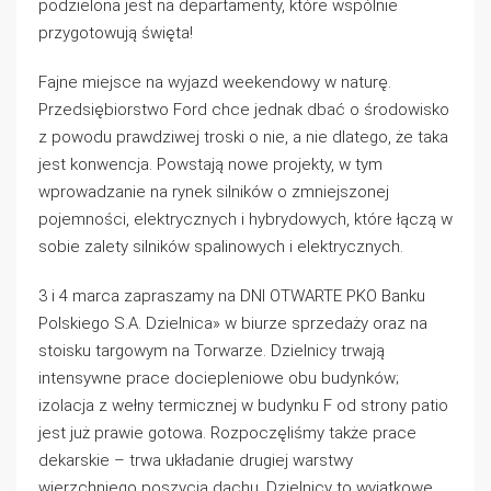
podzielona jest na departamenty, które wspólnie
przygotowują święta!
Fajne miejsce na wyjazd weekendowy w naturę.
Przedsiębiorstwo Ford chce jednak dbać o środowisko
z powodu prawdziwej troski o nie, a nie dlatego, że taka
jest konwencja. Powstają nowe projekty, w tym
wprowadzanie na rynek silników o zmniejszonej
pojemności, elektrycznych i hybrydowych, które łączą w
sobie zalety silników spalinowych i elektrycznych.
3 i 4 marca zapraszamy na DNI OTWARTE PKO Banku
Polskiego S.A. Dzielnica» w biurze sprzedaży oraz na
stoisku targowym na Torwarze. Dzielnicy trwają
intensywne prace dociepleniowe obu budynków;
izolacja z wełny termicznej w budynku F od strony patio
jest już prawie gotowa. Rozpoczęliśmy także prace
dekarskie – trwa układanie drugiej warstwy
wierzchniego poszycia dachu. Dzielnicy to wyjątkowe