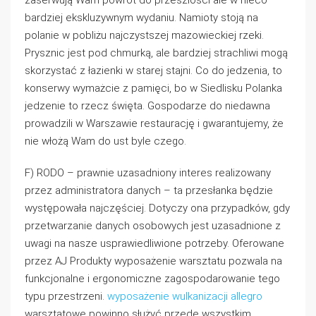
zaserwują Wam powrót do przeszłości ale w nieco
bardziej ekskluzywnym wydaniu. Namioty stoją na
polanie w pobliżu najczystszej mazowieckiej rzeki.
Prysznic jest pod chmurką, ale bardziej strachliwi mogą
skorzystać z łazienki w starej stajni. Co do jedzenia, to
konserwy wymażcie z pamięci, bo w Siedlisku Polanka
jedzenie to rzecz święta. Gospodarze do niedawna
prowadzili w Warszawie restaurację i gwarantujemy, że
nie włożą Wam do ust byle czego.
F) RODO – prawnie uzasadniony interes realizowany
przez administratora danych – ta przesłanka będzie
występowała najczęściej. Dotyczy ona przypadków, gdy
przetwarzanie danych osobowych jest uzasadnione z
uwagi na nasze usprawiedliwione potrzeby. Oferowane
przez AJ Produkty wyposażenie warsztatu pozwala na
funkcjonalne i ergonomiczne zagospodarowanie tego
typu przestrzeni.
wyposażenie wulkanizacji allegro
warsztatowe powinno służyć przede wszystkim