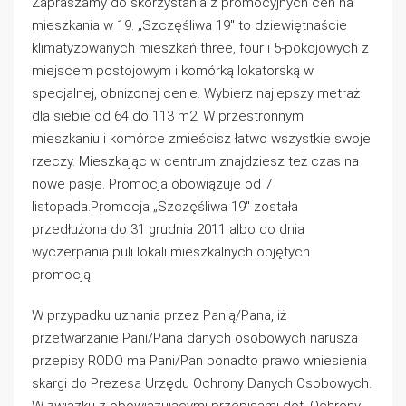
Zapraszamy do skorzystania z promocyjnych cen na
mieszkania w 19. „Szczęśliwa 19″ to dziewiętnaście
klimatyzowanych mieszkań three, four i 5-pokojowych z
miejscem postojowym i komórką lokatorską w
specjalnej, obniżonej cenie. Wybierz najlepszy metraż
dla siebie od 64 do 113 m2. W przestronnym
mieszkaniu i komórce zmieścisz łatwo wszystkie swoje
rzeczy. Mieszkając w centrum znajdziesz też czas na
nowe pasje. Promocja obowiązuje od 7
listopada.Promocja „Szczęśliwa 19″ została
przedłużona do 31 grudnia 2011 albo do dnia
wyczerpania puli lokali mieszkalnych objętych
promocją.
W przypadku uznania przez Panią/Pana, iż
przetwarzanie Pani/Pana danych osobowych narusza
przepisy RODO ma Pani/Pan ponadto prawo wniesienia
skargi do Prezesa Urzędu Ochrony Danych Osobowych.