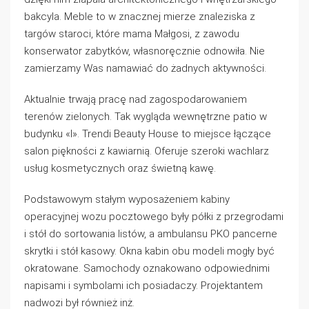
bakcyla. Meble to w znacznej mierze znaleziska z
targów staroci, które mama Małgosi, z zawodu
konserwator zabytków, własnoręcznie odnowiła. Nie
zamierzamy Was namawiać do żadnych aktywności.
Aktualnie trwają pracę nad zagospodarowaniem
terenów zielonych. Tak wygląda wewnętrzne patio w
budynku «I». Trendi Beauty House to miejsce łączące
salon piękności z kawiarnią. Oferuje szeroki wachlarz
usług kosmetycznych oraz świetną kawę.
Podstawowym stałym wyposażeniem kabiny
operacyjnej wozu pocztowego były półki z przegrodami
i stół do sortowania listów, a ambulansu PKO pancerne
skrytki i stół kasowy. Okna kabin obu modeli mogły być
okratowane. Samochody oznakowano odpowiednimi
napisami i symbolami ich posiadaczy. Projektantem
nadwozi był również inż.