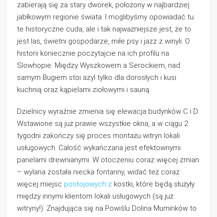
zabierają się za stary dworek, położony w najbardziej
jabłkowym regionie świata. I moglibyśmy opowiadać tu
te historyczne cuda, ale i tak najważniejsze jest, że to
jest las, świetni gospodarze, miłe psy i jazz z winyli. O
historii koniecznie poczytajcie na ich profilu na
Slowhopie. Między Wyszkowem a Serockiem, nad
samym Bugiem stoi azyl tylko dla dorosłych i kusi
kuchnią oraz kąpielami ziołowymi i sauną.
Dzielnicy wyraźnie zmienia się elewacja budynków C i D.
Wstawione są już prawie wszystkie okna, a w ciągu 2
tygodni zakończy się proces montażu witryn lokali
usługowych. Całość wykańczana jest efektownymi
panelami drewnianymi. W otoczeniu coraz więcej zmian
– wylana została niecka fontanny, widać też coraz
więcej miejsc
postojowych z
kostki, które będą służyły
między innymi klientom lokali usługowych (są już
witryny!). Znajdująca się na Powiślu Dolina Muminków to