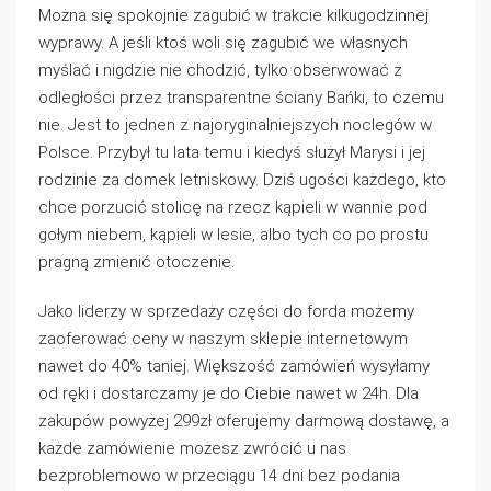
Można się spokojnie zagubić w trakcie kilkugodzinnej
wyprawy. A jeśli ktoś woli się zagubić we własnych
myślać i nigdzie nie chodzić, tylko obserwować z
odległości przez transparentne ściany Bańki, to czemu
nie. Jest to jednen z najoryginalniejszych noclegów w
Polsce. Przybył tu lata temu i kiedyś służył Marysi i jej
rodzinie za domek letniskowy. Dziś ugości każdego, kto
chce porzucić stolicę na rzecz kąpieli w wannie pod
gołym niebem, kąpieli w lesie, albo tych co po prostu
pragną zmienić otoczenie.
Jako liderzy w sprzedaży części do forda możemy
zaoferować ceny w naszym sklepie internetowym
nawet do 40% taniej. Większość zamówień wysyłamy
od ręki i dostarczamy je do Ciebie nawet w 24h. Dla
zakupów powyżej 299zł oferujemy darmową dostawę, a
każde zamówienie możesz zwrócić u nas
bezproblemowo w przeciągu 14 dni bez podania