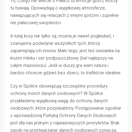
To, czego nie wiecie o Pałacu to emocje gości, którzy
tu bywają. Opowiadają o wyjątkowej atmosferze,
nawiązujących się relacjach z innymi gośćmi i zupełnie
nie pałacowej swojskości.
A tutaj kozy nie tylko są, można je nawet pogłaskać, i
szanujemy podwójnie wszystkich tych, którzy
zapamiętają ich imiona. Mało tego, jest też owsianka na
kozim mleku i ser podpuszczkowy (ba! najlepszy na
całym mazowszu). Jeśli w duszy gra wam natura i
bardzo chcecie gdzieś bez dzieci, to trafiliście idealnie.
Czy w Spółce obowiązują szczególne procedury
ochrony moich danych osobowych? W Spółce
przykładamy wyjątkową wagę do ochrony danych
osobowych, które pozyskaliśmy. Postępowanie zgodnie
z wprowadzoną Polityką Ochrony Danych Osobowych
jest dla nas jednym z najważniejszych priorytetów. Brak
zgody na przetwarzanie danych osobowych oznacza,