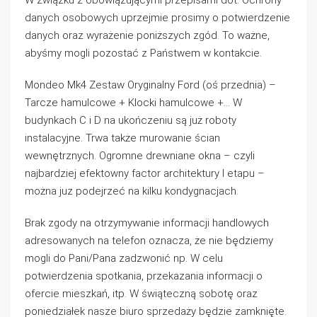
W związku z obowiązującymi przepisami dot. Ochrony
danych osobowych uprzejmie prosimy o potwierdzenie
danych oraz wyrażenie poniższych zgód. To ważne,
abyśmy mogli pozostać z Państwem w kontakcie.
Mondeo Mk4 Zestaw Oryginalny Ford (oś przednia) –
Tarcze hamulcowe + Klocki hamulcowe +… W
budynkach C i D na ukończeniu są już roboty
instalacyjne. Trwa także murowanie ścian
wewnętrznych. Ogromne drewniane okna – czyli
najbardziej efektowny factor architektury I etapu –
można juz podejrzeć na kilku kondygnacjach.
Brak zgody na otrzymywanie informacji handlowych
adresowanych na telefon oznacza, że nie będziemy
mogli do Pani/Pana zadzwonić np. W celu
potwierdzenia spotkania, przekazania informacji o
ofercie mieszkań, itp. W świąteczną sobotę oraz
poniedziałek nasze biuro sprzedaży będzie zamknięte.