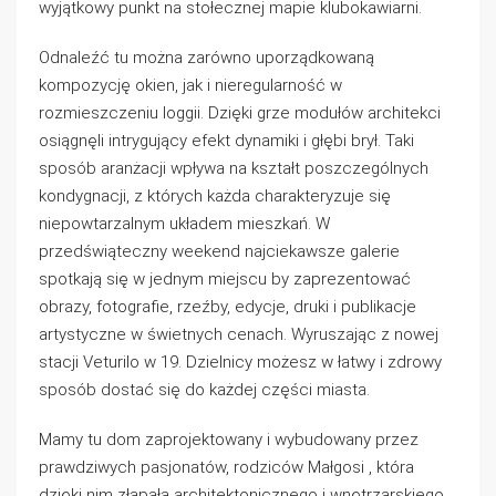
wyjątkowy punkt na stołecznej mapie klubokawiarni.
Odnaleźć tu można zarówno uporządkowaną
kompozycję okien, jak i nieregularność w
rozmieszczeniu loggii. Dzięki grze modułów architekci
osiągnęli intrygujący efekt dynamiki i głębi brył. Taki
sposób aranżacji wpływa na kształt poszczególnych
kondygnacji, z których każda charakteryzuje się
niepowtarzalnym układem mieszkań. W
przedświąteczny weekend najciekawsze galerie
spotkają się w jednym miejscu by zaprezentować
obrazy, fotografie, rzeźby, edycje, druki i publikacje
artystyczne w świetnych cenach. Wyruszając z nowej
stacji Veturilo w 19. Dzielnicy możesz w łatwy i zdrowy
sposób dostać się do każdej części miasta.
Mamy tu dom zaprojektowany i wybudowany przez
prawdziwych pasjonatów, rodziców Małgosi , która
dzięki nim złapała architektonicznego i wnętrzarskiego