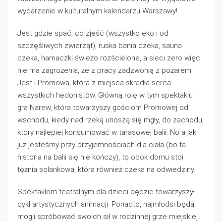
wydarzenie w kulturalnym kalendarzu Warszawy!
Jest gdzie spać, co zjeść (wszystko eko i od
szczęśliwych zwierząt), ruska bania czeka, sauna
czeka, hamaczki świeżo rozścielone, a sieci zero więc
nie ma zagrożenia, że z pracy zadzwonią z pożarem.
Jest i Promowa, która z miejsca skradła serca
wszystkich hedonistów. Główną rolę w tym spektaklu
gra Narew, która towarzyszy gościom Promowej od
wschodu, kiedy nad rzeką unoszą się mgły, do zachodu,
który najlepiej konsumować w tarasowej balii. No a jak
już jesteśmy przy przyjemnościach dla ciała (bo ta
historia na balii się nie kończy), to obok domu stoi
tężnia solankowa, która również czeka na odwiedziny.
Spektaklom teatralnym dla dzieci będzie towarzyszył
cykl artystycznych animacji. Ponadto, najmłodsi będą
mogli spróbować swoich sił w rodzinnej grze miejskiej.