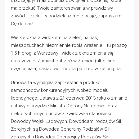
otaczającym nas dookoła dźwiękiem. Uczelnię, która
ma przekuć Twoje zainteresowania w prawdziwy
zawód. Jeżeli i Ty podzielasz moje pasje, zapraszam
Cę do nas!
Wielkie okna z widokiem na zieleń, na nas,
mieszczuchach niezmiennie robią wrażenie. I tu proszę
1,5 h drogi z Warszawy i widok z okna zmienia się
drastycznie. Zamiast patrzeć w źrenice (albo inne
części ciała) sąsiadowi, można patrzeć w zieloną dal.
Umowa ta wymagała zaprzestania produkcji
samochodów konkurencyjnych wobec modelu
licencyjnego. Ustawa z 21 czerwca 2013 roku o zmianie
ustawy o urzędzie Ministra Obrony Narodowej oraz
niektórych innych ustaw zlikwidowała stanowisko
Dowódcy Wojsk Lądowych. Dowódcami rodzajów Sił
Zbrojnych są Dowódca Generalny Rodzajów Sił
Zbrojnych i Dowódca Operacyjny Rodzajów Sił