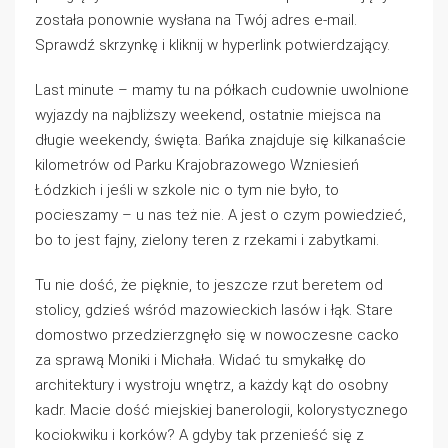
została ponownie wysłana na Twój adres e-mail.
Sprawdź skrzynkę i kliknij w hyperlink potwierdzający.
Last minute – mamy tu na półkach cudownie uwolnione
wyjazdy na najbliższy weekend, ostatnie miejsca na
długie weekendy, święta. Bańka znajduje się kilkanaście
kilometrów od Parku Krajobrazowego Wzniesień
Łódzkich i jeśli w szkole nic o tym nie było, to
pocieszamy – u nas też nie. A jest o czym powiedzieć,
bo to jest fajny, zielony teren z rzekami i zabytkami.
Tu nie dość, że pięknie, to jeszcze rzut beretem od
stolicy, gdzieś wśród mazowieckich lasów i łąk. Stare
domostwo przedzierzgnęło się w nowoczesne cacko
za sprawą Moniki i Michała. Widać tu smykałkę do
architektury i wystroju wnętrz, a każdy kąt do osobny
kadr. Macie dość miejskiej banerologii, kolorystycznego
kociokwiku i korków? A gdyby tak przenieść się z