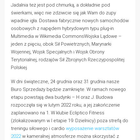
Jadalnia też jest pod chmurką, a dokładnie pod
świerkami, więc nie zdziwcie się jak Wam do zupy
wpadnie igła. Dostawa fabrycznie nowych samochodów
osobowych z napędem hybrydowym typu plug-in.
Multimedia w Wikimedia CommonsWojska Lądowe –
jeden z pięciu, obok Sił Powietrznych, Marynarki
Wojennej, Wojsk Specjalnych i Wojsk Obrony
Terytorialnej, rodzajów Sił Zbrojnych Rzeczypospolitej
Polskiej.
W dni świąteczne, 24 grudnia oraz 31 grudnia nasze
Biuro Sprzedaży będzie zamknięte. W ramach nowego
etapu powstają dwa budynki – H oraz J. Budowa
rozpoczęła się w lutym 2022 roku, a jej zakończenie
zaplanowano na 1. W klubie Ecliptico Fitness
(zlokalizowanym w I etapie 19. Dzielnicy) poza strefą do
treningu siłowego i cardio
wyposażenie warsztatów
2022
w kameralnej atmosferze można skorzystać z