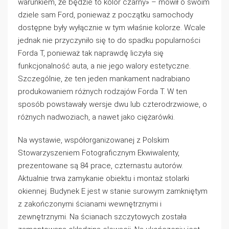
warunkiem, że będzie to kolor czarny» – mówił o swoim
dziele sam Ford, ponieważ z początku samochody
dostępne były wyłącznie w tym właśnie kolorze. Wcale
jednak nie przyczyniło się to do spadku popularności
Forda T, ponieważ tak naprawdę liczyła się
funkcjonalność auta, a nie jego walory estetyczne.
Szczególnie, że ten jeden mankament nadrabiano
produkowaniem różnych rodzajów Forda T. W ten
sposób powstawały wersje dwu lub czterodrzwiowe, o
różnych nadwoziach, a nawet jako ciężarówki.
Na wystawie, współorganizowanej z Polskim
Stowarzyszeniem Fotograficznym Ekwiwalenty,
prezentowane są 84 prace, czternastu autorów.
Aktualnie trwa zamykanie obiektu i montaż stolarki
okiennej. Budynek E jest w stanie surowym zamkniętym
z zakończonymi ścianami wewnętrznymi i
zewnętrznymi. Na ścianach szczytowych została