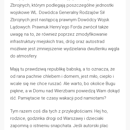
Zbrojnych, którym podlegają poszczególne jednostki
wojskowe WL. Dowódca Generalny Rodzajów Sił
Zbrojnych jest następcą prawnym Dowódcy Wojsk
Lądowych. Prawnuk Henry’ego Forda zwrócił także
uwagę na to, że również poprzez zmodyfikowanie
infrastruktury miejskich tras, dróg oraz autostrad
możliwie jest zmniejszenie wydzielania dwutlenku węgla
do atmosfery.
Mają tu prawdziwą republikę babską, a to oznacza, że
od rana pachnie chlebem i domem, jest miło, ciepło i
wcale się nie chce ruszać. Ale warto, bo okolice Bugu
piękne, a w Domu nad Wierzbami powiedzą Wam dokąd
iść. Pamiętacie te czasy wakacji pod namiotami?
Tym razem coś dla tych z przyległościami. Hej ho,
rodzice, godzinka drogi od Warszawy i dzieciaki
zapomną o istnieniu snapchata. Jeśli autorski plac