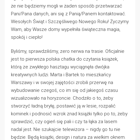
że nie będziemy mogli w żaden sposób przetwarzać
Pani/Pana danych, ani się z Panią/Panem kontaktować.
Wesołych Świąt i Szczęśliwego Nowego Roku! Życzymy
Wam, aby Wasze domy wypełniła świąteczna magia,
spokój i ciepło!
Byliśmy, sprawdziliśmy, zero nerwa na trasie. Oficjalnie
jest to pierwsza polska chatka do czytania książek,
którą ze zwykłego hasztagu wyciągnęła dwójka
kreatywnych ludzi. Marta i Bartek to mieszkańcy
Warszawy i w swojej zajętości zrobili przerwę na
wybudowanie czegoś, co im się od jakiegoś czasu
wizualizowało na horyzoncie. Chodziło o to, żeby
stworzyć ładną bryłę, postawić ją w lesie, rozpalić
kominek i podnosić wzrok znad książki tylko po to, żeby
sprawdzić, czy ogień się pali i czy ta łąka za lasem
nadal jest. Nie szukajcie telewizora – nigdy go tu nie
będzie. Będą książki, design i natura za wielkim oknem.