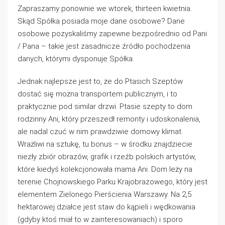
Zapraszamy ponownie we wtorek, thirteen kwietnia.
Skąd Spółka posiada moje dane osobowe? Dane
osobowe pozyskaliśmy zapewne bezpośrednio od Pani
/ Pana – takie jest zasadnicze źródło pochodzenia
danych, którymi dysponuje Spółka.
Jednak najlepsze jest to, że do Ptasich Szeptów
dostać się można transportem publicznym, i to
praktycznie pod similar drzwi. Ptasie szepty to dom
rodzinny Ani, który przeszedł remonty i udoskonalenia,
ale nadal czuć w nim prawdziwie domowy klimat.
Wrażliwi na sztukę, tu bonus – w środku znajdziecie
niezły zbiór obrazów, grafik i rzeźb polskich artystów,
które kiedyś kolekcjonowała mama Ani. Dom leży na
terenie Chojnowskiego Parku Krajobrazowego, który jest
elementem Zielonego Pierścienia Warszawy. Na 2,5
hektarowej działce jest staw do kąpieli i wędkowania
(gdyby ktoś miał to w zainteresowaniach) i sporo