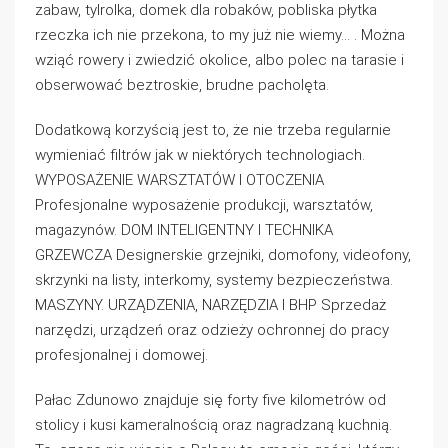
zabaw, tylrolka, domek dla robaków, pobliska płytka
rzeczka ich nie przekona, to my już nie wiemy… . Można
wziąć rowery i zwiedzić okolice, albo polec na tarasie i
obserwować beztroskie, brudne pacholęta.
Dodatkową korzyścią jest to, że nie trzeba regularnie
wymieniać filtrów jak w niektórych technologiach.
WYPOSAŻENIE WARSZTATÓW I OTOCZENIA
Profesjonalne wyposażenie produkcji, warsztatów,
magazynów. DOM INTELIGENTNY I TECHNIKA
GRZEWCZA Designerskie grzejniki, domofony, videofony,
skrzynki na listy, interkomy, systemy bezpieczeństwa.
MASZYNY. URZĄDZENIA, NARZĘDZIA I BHP Sprzedaż
narzędzi, urządzeń oraz odzieży ochronnej do pracy
profesjonalnej i domowej.
Pałac Zdunowo znajduje się forty five kilometrów od
stolicy i kusi kameralnością oraz nagradzaną kuchnią.