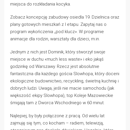
miejsca do rozkładania kocyka.
Zobacz koncepcję zabudowy osiedla 19. Dzielnica oraz
plany gotowych mieszkań z I etapu. Zapytaj nas o
program wykończenia „pod klucz». W programie
animacje dla rodzin, warsztaty dla dzieci, m.in.
Jednym z nich jest Dominik, który stworzył swoje
miejsce w duchu «much less waste» i eko jakąś
godzinkę od Warszawy. Rzecz jest absolutnie
fantastczna dla każdego gościa Slowhopa, który doceni
ekologiczne budownictwo, recyckling, świetną kuchnię i
dobrych ludzi. Uwaga, jeśli nie macie samochodu (jak
większość ekipy Slowhopa), top Koleje Mazowieckie
śmigają tam z Dworca Wschodniego w 60 minut.
Najlepiej, by były połączone z pracą. Od wielu lat
zajmuję się tym, co kocham – radiem, telewizją,