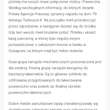
później ma ruszyć nowe połączenie stolicy i Piaseczna.
Według nieoficjalnych informacji, do których dotarła
Polska Agencja Prasowa, sprawcy napadu na dom 79-
letniego Tadeusza K. Na początku mieli przeskoczyć
przez ogrodzenie, a następnie dostać się do środka.
Gdy tam weszli, mieli brutalnie pobić 79-latka i ukraść
kasę pancerną, w której było między innymi
poświadczenie o założonym koncie w banku w
Szwajcarii, na którym miał być milion dolarów.
Duża grupa narzędzi mechanicznych przeznaczona jest
dla stolarzy. Pewną grupę narzędzi kierujemy do
blacharzy-lakierników. Są to głównie szlifierki do
szlifowania przygotowanych do lakierowania
powierzchni oraz polerki do finalnej obróbki
powierzchni lakierniczych.
Dobre meble warsztatowe będą charakteryzowały się
dodatkowymi zabezpieczeniami oraz odpornością na