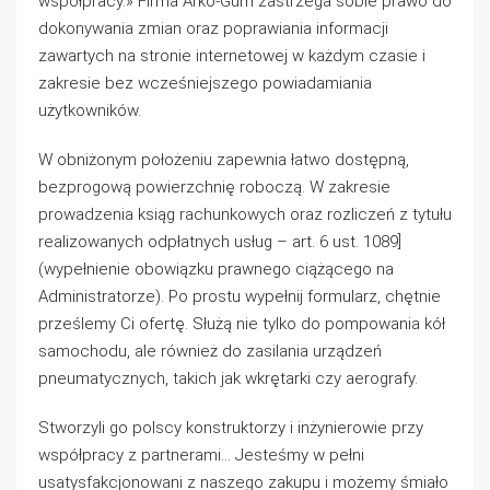
współpracy.» Firma Arko-Gum zastrzega sobie prawo do
dokonywania zmian oraz poprawiania informacji
zawartych na stronie internetowej w każdym czasie i
zakresie bez wcześniejszego powiadamiania
użytkowników.
W obniżonym położeniu zapewnia łatwo dostępną,
bezprogową powierzchnię roboczą. W zakresie
prowadzenia ksiąg rachunkowych oraz rozliczeń z tytułu
realizowanych odpłatnych usług – art. 6 ust. 1089]
(wypełnienie obowiązku prawnego ciążącego na
Administratorze). Po prostu wypełnij formularz, chętnie
prześlemy Ci ofertę. Służą nie tylko do pompowania kół
samochodu, ale również do zasilania urządzeń
pneumatycznych, takich jak wkrętarki czy aerografy.
Stworzyli go polscy konstruktorzy i inżynierowie przy
współpracy z partnerami… Jesteśmy w pełni
usatysfakcjonowani z naszego zakupu i możemy śmiało