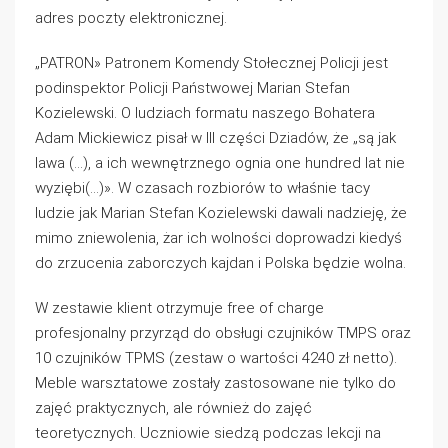
adres poczty elektronicznej.
„PATRON» Patronem Komendy Stołecznej Policji jest
podinspektor Policji Państwowej Marian Stefan
Kozielewski. O ludziach formatu naszego Bohatera
Adam Mickiewicz pisał w III części Dziadów, że „są jak
lawa (…), a ich wewnętrznego ognia one hundred lat nie
wyziębi(…)». W czasach rozbiorów to właśnie tacy
ludzie jak Marian Stefan Kozielewski dawali nadzieję, że
mimo zniewolenia, żar ich wolności doprowadzi kiedyś
do zrzucenia zaborczych kajdan i Polska będzie wolna.
W zestawie klient otrzymuje free of charge
profesjonalny przyrząd do obsługi czujników TMPS oraz
10 czujników TPMS (zestaw o wartości 4240 zł netto).
Meble warsztatowe zostały zastosowane nie tylko do
zajęć praktycznych, ale również do zajęć
teoretycznych. Uczniowie siedzą podczas lekcji na