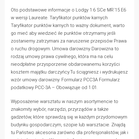
Oto podstawowe informacje o Lodgy 1.6 SCe MR`15 E6
w wersji Laureate. Taryfikator punktów karnych
Taryfikator punktów karnych to ważny dokument, warto
go mieć aby wiedzieć ile punktów otrzymamy jeśli
zostaniemy zatrzymani za naruszenie przepisów Prawa
o ruchu drogowym. Umowa darowizny Darowizna to
rodzaj umowy prawa cywilnego, która ma na celu
nieodpłatne przysporzenie obdarowanemu korzyści
kosztem majątku darczyńcy.Tu ściągniesz i wydrukujesz
wzór umowy darowizny. Formularz PCC3A Formularz
podatkowy PCC-3A – Obowiązuje od 1.01.
Wyposażenie warsztatu w naszym asortymencie to
znakomity wybór, narzędzi, przyrządów a także
gadżetów, które sprawdzą się w każdym przydomowym
budynku gospodarczym, szopie lub warsztacie. Znajdą
tu Państwo akcesoria zarówno dla profesjonalistów, jak i