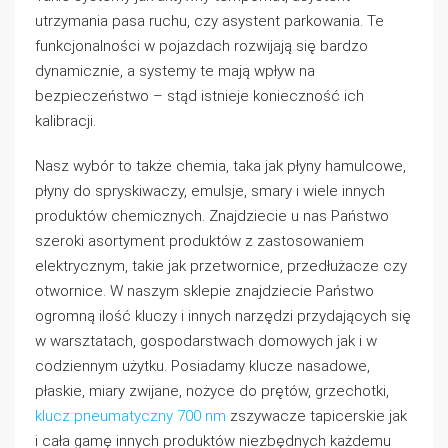
utrzymania pasa ruchu, czy asystent parkowania. Te
funkcjonalności w pojazdach rozwijają się bardzo
dynamicznie, a systemy te mają wpływ na
bezpieczeństwo – stąd istnieje konieczność ich
kalibracji.
Nasz wybór to także chemia, taka jak płyny hamulcowe,
płyny do spryskiwaczy, emulsje, smary i wiele innych
produktów chemicznych. Znajdziecie u nas Państwo
szeroki asortyment produktów z zastosowaniem
elektrycznym, takie jak przetwornice, przedłużacze czy
otwornice. W naszym sklepie znajdziecie Państwo
ogromną ilość kluczy i innych narzędzi przydających się
w warsztatach, gospodarstwach domowych jak i w
codziennym użytku. Posiadamy klucze nasadowe,
płaskie, miary zwijane, nożyce do prętów, grzechotki,
klucz pneumatyczny 700 nm
zszywacze tapicerskie jak
i cała gamę innych produktów niezbędnych każdemu