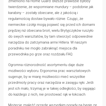
zmieniono na Home Guard. Bliższe prawdzie byłoby
twierdzenie, że wspomniane mundury – podobnie jak
karabiny – zostały obiecane, ale z jakością i
regularnością dostaw bywało różnie. Czując, że
niemieckie czołgi mogą pojawić się przed ich domami
prędzej niż obiecana broń, wielu Brytyjczyków ruszyło
do swych warsztatów, by tam stworzyć odpowiednie
narzędzia do zatrzymania armii Hitlera. W naszym
poradniku nie mogło zabraknąć miejsca dla
przewodnika po grze oraz rozdziału FAQ.
Ogromna różnorodność asortymentu daje duże
możliwości wyboru. Ergonomia prac warsztatowych
sugeruje, by w miarę możliwości mieć wszystkie
przedmioty pracy oraz narzędzia w zasięgu ręki. Jeśli
jest ich mało, trzymaj je w takiej odległości, by sięgając
do każdego z nich, nie prostować rąk w łokciach.
Możecie znaleźć przede wszystkim porady na begin ze