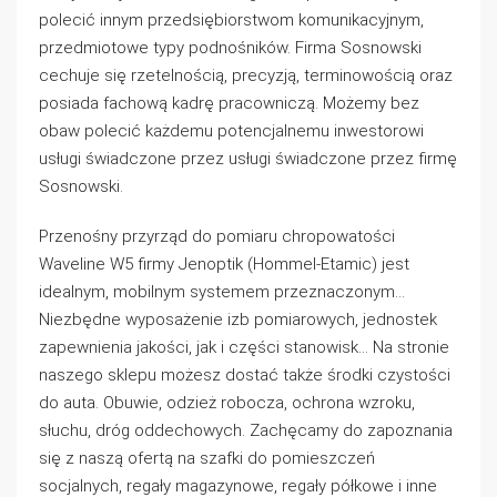
polecić innym przedsiębiorstwom komunikacyjnym,
przedmiotowe typy podnośników. Firma Sosnowski
cechuje się rzetelnością, precyzją, terminowością oraz
posiada fachową kadrę pracowniczą. Możemy bez
obaw polecić każdemu potencjalnemu inwestorowi
usługi świadczone przez usługi świadczone przez firmę
Sosnowski.
Przenośny przyrząd do pomiaru chropowatości
Waveline W5 firmy Jenoptik (Hommel-Etamic) jest
idealnym, mobilnym systemem przeznaczonym…
Niezbędne wyposażenie izb pomiarowych, jednostek
zapewnienia jakości, jak i części stanowisk… Na stronie
naszego sklepu możesz dostać także środki czystości
do auta. Obuwie, odzież robocza, ochrona wzroku,
słuchu, dróg oddechowych. Zachęcamy do zapoznania
się z naszą ofertą na szafki do pomieszczeń
socjalnych, regały magazynowe, regały półkowe i inne