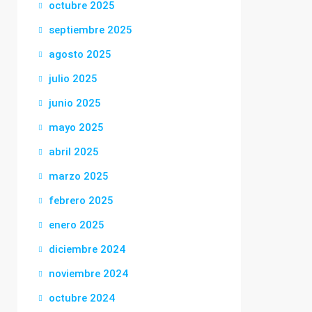
octubre 2025
septiembre 2025
agosto 2025
julio 2025
junio 2025
mayo 2025
abril 2025
marzo 2025
febrero 2025
enero 2025
diciembre 2024
noviembre 2024
octubre 2024