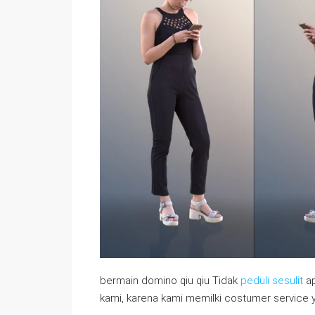
bermain domino qiu qiu Tidak
peduli sesulit
ap
kami, karena kami memilki costumer service 