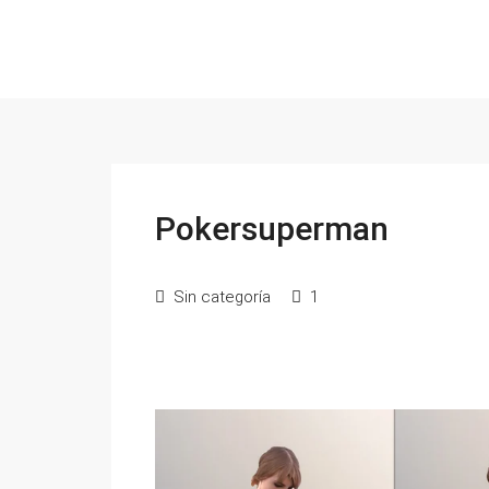
Pokersuperman
Sin categoría
1