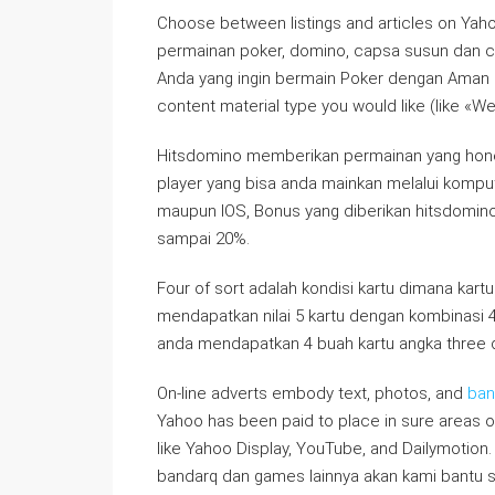
Choose between listings and articles on Ya
permainan poker, domino, capsa susun dan c
Anda yang ingin bermain Poker dengan Aman d
content material type you would like (like «W
Hitsdomino memberikan permainan yang honest
player yang bisa anda mainkan melalui komput
maupun IOS, Bonus yang diberikan hitsdomino
sampai 20%.
Four of sort adalah kondisi kartu dimana kar
mendapatkan nilai 5 kartu dengan kombinasi 
anda mendapatkan 4 buah kartu angka three d
On-line adverts embody text, photos, and
ban
Yahoo has been paid to place in sure areas
like Yahoo Display, YouTube, and Dailymotion
bandarq dan games lainnya akan kami bantu 