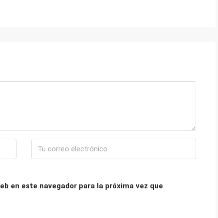
eb en este navegador para la próxima vez que