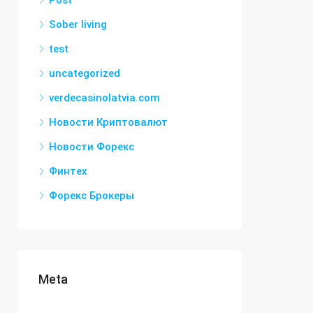
Post
Sober living
test
uncategorized
verdecasinolatvia.com
Новости Криптовалют
Новости Форекс
Финтех
Форекс Брокеры
Meta