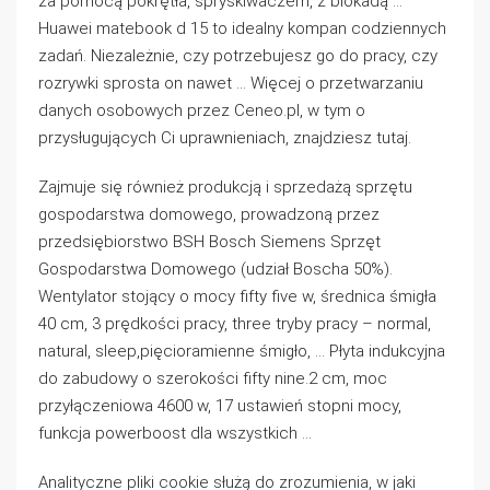
za pomocą pokrętła, spryskiwaczem, z blokadą …
Huawei matebook d 15 to idealny kompan codziennych
zadań. Niezależnie, czy potrzebujesz go do pracy, czy
rozrywki sprosta on nawet … Więcej o przetwarzaniu
danych osobowych przez Ceneo.pl, w tym o
przysługujących Ci uprawnieniach, znajdziesz tutaj.
Zajmuje się również produkcją i sprzedażą sprzętu
gospodarstwa domowego, prowadzoną przez
przedsiębiorstwo BSH Bosch Siemens Sprzęt
Gospodarstwa Domowego (udział Boscha 50%).
Wentylator stojący o mocy fifty five w, średnica śmigła
40 cm, 3 prędkości pracy, three tryby pracy – normal,
natural, sleep,pięcioramienne śmigło, … Płyta indukcyjna
do zabudowy o szerokości fifty nine.2 cm, moc
przyłączeniowa 4600 w, 17 ustawień stopni mocy,
funkcja powerboost dla wszystkich …
Analityczne pliki cookie służą do zrozumienia, w jaki