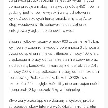
Co prawda produkt Boscha nie jest tak wydajny, gdyż
pompa pracuje z maksymalną wydajnością 450 litrów na
godzinę, jest to równie wysoki i warty odnotowania
wynik. Z dodatkowych funkcji znajdziemy tutaj Auto-
Stop, wbudowany filtr, schowek na osprzęt oraz
zintegrowany bęben do schowania węża.
Ekspres kolbowy ręczny o mocy 900 w, ciśnienie 15 bar,
wyjmowany zbiornik na wodę o pojemności 0.9 l, ręczna
dysza do spieniania mleka, … Blender o mocy 400 w, z 2
prędkościami pracy, ostrzami ze stali nierdzewnej oraz
z odłączaną końcówką miksującą. Blender ok. osb 2019
o mocy 200 w, z 2 prędkościami pracy, ostrzami ze stali
nierdzewnej. Pralko-suszarka beko htv8732xaw o
szerokości 60 cm, głębokości fifty nine cm, pojemności
bębna pralki 8 kg, suszarki 5 kg, w technologii …
Stworzony przez apple i wykonany z wysokiej jakości
europejskiej skóry futerał z wyściółką z mikrofibry. Etui