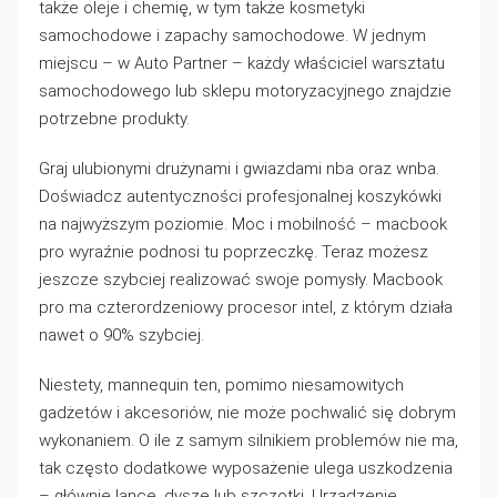
także oleje i chemię, w tym także kosmetyki
samochodowe i zapachy samochodowe. W jednym
miejscu – w Auto Partner – każdy właściciel warsztatu
samochodowego lub sklepu motoryzacyjnego znajdzie
potrzebne produkty.
Graj ulubionymi drużynami i gwiazdami nba oraz wnba.
Doświadcz autentyczności profesjonalnej koszykówki
na najwyższym poziomie. Moc i mobilność – macbook
pro wyraźnie podnosi tu poprzeczkę. Teraz możesz
jeszcze szybciej realizować swoje pomysły. Macbook
pro ma czterordzeniowy procesor intel, z którym działa
nawet o 90% szybciej.
Niestety, mannequin ten, pomimo niesamowitych
gadżetów i akcesoriów, nie może pochwalić się dobrym
wykonaniem. O ile z samym silnikiem problemów nie ma,
tak często dodatkowe wyposażenie ulega uszkodzenia
– głównie lance, dysze lub szczotki. Urządzenie