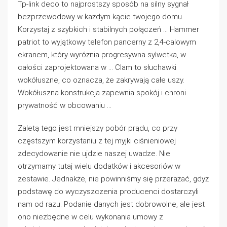
Tp-link deco to najprostszy sposób na silny sygnał
bezprzewodowy w każdym kącie twojego domu.
Korzystaj z szybkich i stabilnych połączeń … Hammer
patriot to wyjątkowy telefon pancerny z 2,4-calowym
ekranem, który wyróżnia progresywna sylwetka, w
całości zaprojektowana w … Clam to słuchawki
wokółuszne, co oznacza, że zakrywają całe uszy.
Wokółuszna konstrukcja zapewnia spokój i chroni
prywatność w obcowaniu …
Zaletą tego jest mniejszy pobór prądu, co przy
częstszym korzystaniu z tej myjki ciśnieniowej
zdecydowanie nie ujdzie naszej uwadze. Nie
otrzymamy tutaj wielu dodatków i akcesoriów w
zestawie. Jednakże, nie powinniśmy się przerażać, gdyż
podstawę do wyczyszczenia producenci dostarczyli
nam od razu. Podanie danych jest dobrowolne, ale jest
ono niezbędne w celu wykonania umowy z