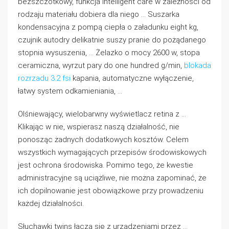
bezszczotkowy, funkcja intelligent care w zależności od
rodzaju materiału dobiera dla niego … Suszarka
kondensacyjna z pompą ciepła o załadunku eight kg,
czujnik autodry delikatnie suszy pranie do pożądanego
stopnia wysuszenia, … Żelazko o mocy 2600 w, stopa
ceramiczna, wyrzut pary do one hundred g/min,
blokada
rozrzadu 3.2 fsi
kapania, automatyczne wyłączenie,
łatwy system odkamieniania, …
Olśniewający, wielobarwny wyświetlacz retina z …
Klikając w nie, wspierasz naszą działalność, nie
ponosząc żadnych dodatkowych kosztów. Celem
wszystkich wymagających przepisów środowiskowych
jest ochrona środowiska. Pomimo tego, że kwestie
administracyjne są uciążliwe, nie można zapominać, że
ich dopilnowanie jest obowiązkowe przy prowadzeniu
każdej działalności.
Słuchawki twins łączą się z urządzeniami przez …