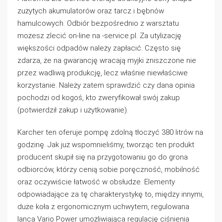
zużytych akumulatorów oraz tarcz i bębnów
hamulcowych. Odbiór bezpośrednio z warsztatu
możesz zlecić on-line na -service.pl. Za utylizację
większości odpadów należy zapłacić. Często się
zdarza, że na gwarancję wracają myjki zniszczone nie
przez wadliwą produkcję, lecz właśnie niewłaściwe
korzystanie. Należy zatem sprawdzić czy dana opinia
pochodzi od kogoś, kto zweryfikował swój zakup
(potwierdził zakup i użytkowanie).
Karcher ten oferuje pompę zdolną tłoczyć 380 litrów na
godzinę. Jak już wspomnieliśmy, tworząc ten produkt
producent skupił się na przygotowaniu go do grona
odbiorców, którzy cenią sobie poręczność, mobilność
oraz oczywiście łatwość w obsłudze. Elementy
odpowiadające za tę charakterystykę to, między innymi,
duże koła z ergonomicznym uchwytem, regulowana
lanca Vario Power umożliwiająca regulację ciśnienia