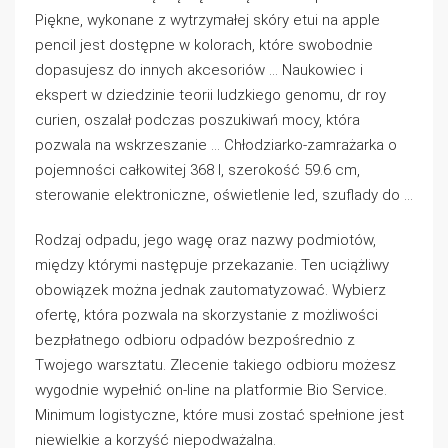
Piękne, wykonane z wytrzymałej skóry etui na apple
pencil jest dostępne w kolorach, które swobodnie
dopasujesz do innych akcesoriów … Naukowiec i
ekspert w dziedzinie teorii ludzkiego genomu, dr roy
curien, oszalał podczas poszukiwań mocy, która
pozwala na wskrzeszanie … Chłodziarko-zamrażarka o
pojemności całkowitej 368 l, szerokość 59.6 cm,
sterowanie elektroniczne, oświetlenie led, szuflady do …
Rodzaj odpadu, jego wagę oraz nazwy podmiotów,
między którymi następuje przekazanie. Ten uciążliwy
obowiązek można jednak zautomatyzować. Wybierz
ofertę, która pozwala na skorzystanie z możliwości
bezpłatnego odbioru odpadów bezpośrednio z
Twojego warsztatu. Zlecenie takiego odbioru możesz
wygodnie wypełnić on-line na platformie Bio Service.
Minimum logistyczne, które musi zostać spełnione jest
niewielkie a korzyść niepodważalna.