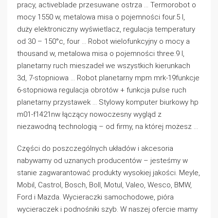
pracy, activeblade przesuwane ostrza … Termorobot o
mocy 1550 w, metalowa misa o pojemności four.5 l,
duży elektroniczny wyświetlacz, regulacja temperatury
od 30 – 150°c, four … Robot wielofunkcyjny o mocy a
thousand w, metalowa misa o pojemności three.9 l,
planetarny ruch mieszadeł we wszystkich kierunkach
3d, 7-stopniowa … Robot planetarny mpm mrk-19funkcje
6-stopniowa regulacja obrotów + funkcja pulse ruch
planetarny przystawek … Stylowy komputer biurkowy hp
m01-f1421nw łączący nowoczesny wygląd z
niezawodną technologią – od firmy, na której możesz …
Części do poszczególnych układów i akcesoria
nabywamy od uznanych producentów – jesteśmy w
stanie zagwarantować produkty wysokiej jakości. Meyle,
Mobil, Castrol, Bosch, Boll, Motul, Valeo, Wesco, BMW,
Ford i Mazda. Wycieraczki samochodowe, pióra
wycieraczek i podnośniki szyb. W naszej ofercie mamy