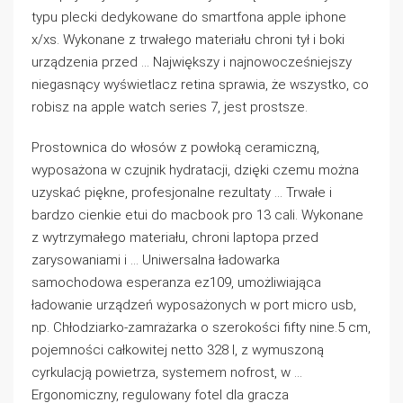
typu plecki dedykowane do smartfona apple iphone
x/xs. Wykonane z trwałego materiału chroni tył i boki
urządzenia przed … Największy i najnowocześniejszy
niegasnący wyświetlacz retina sprawia, że wszystko, co
robisz na apple watch series 7, jest prostsze.
Prostownica do włosów z powłoką ceramiczną,
wyposażona w czujnik hydratacji, dzięki czemu można
uzyskać piękne, profesjonalne rezultaty … Trwałe i
bardzo cienkie etui do macbook pro 13 cali. Wykonane
z wytrzymałego materiału, chroni laptopa przed
zarysowaniami i … Uniwersalna ładowarka
samochodowa esperanza ez109, umożliwiająca
ładowanie urządzeń wyposażonych w port micro usb,
np. Chłodziarko-zamrażarka o szerokości fifty nine.5 cm,
pojemności całkowitej netto 328 l, z wymuszoną
cyrkulacją powietrza, systemem nofrost, w …
Ergonomiczny, regulowany fotel dla gracza