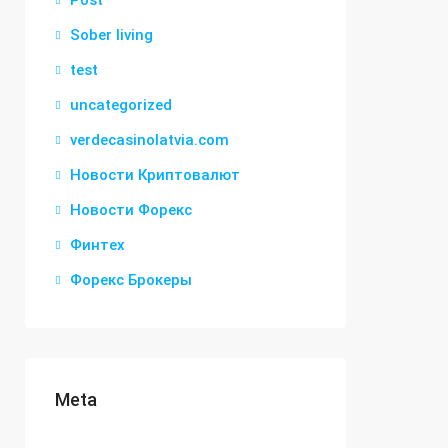
Post
Sober living
test
uncategorized
verdecasinolatvia.com
Новости Криптовалют
Новости Форекс
Финтех
Форекс Брокеры
Meta