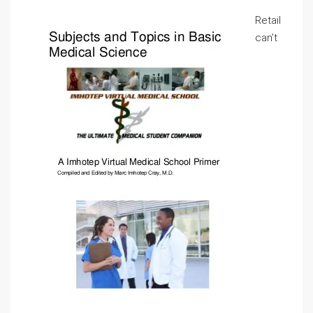
Retail
can’t