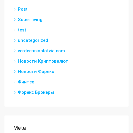
Post
Sober living
test
uncategorized
verdecasinolatvia.com
Новости Криптовалют
Новости Форекс
Финтех
Форекс Брокеры
Meta