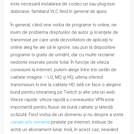
este necesară instalarea de codec-uri sau plug-inuri
dubioase, familiarul VLC fiind în general de ajuns.
În general, când vine vorba de programe tv online, ne
lovim de problema drepturilor de autor şi licenţele de
transmisie pe care undii dezvoltatorii de aplicaţii tv
online aleg fie ale să le ignore, sau pun la dispozitive
programe tv gratis de urmărit, dar cu multe reclame
nedorite inserate peste total. În funcţie de viteza
conexiunii la internet, putem alege între trei setări de
calitate imagine – LQ, MQ şi HQ, ultima oferind
transmisiuni tv live la calitate HD. Iată ce face o alegere
bună pentru streaming pe Twitch și alte site-uri web:
Viteze rapide: viteza rapidă a conexiunilor VPN este
importantă pentru fluxuri de bună calitate și latență
scăzută. Fiind vorba de un domeniu și nu despre a vizita
canale iptv romania
piratate pe internet, trebuie de
achiți un abonament lunar, însă, în acest caz, neavând