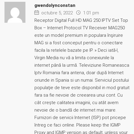
gwendolynconstan
octubre 5, 2022
1:01 pm
Receptor Digital Full HD MAG 250 IPTV Set Top
Box – Internet Protocol TV Receiver MAG250
este un model premium in populara înşiruire
MAG si a fost conceput pentru o conectare
facila la retelele bazate pe IP. » Deci iată-l,
Virgin Media nu vă a limita conexiunile la
internet până la urmă. Televiziune Romaneasca
Iptv Romania fara antena, doar după Internet
oriunde in Spania si un numai. Serviciul postului
populaţie de teve este disponibil in mod gratuit
fara sa fie nevoie de creearea unui cont. Cu
cât crește calitatea imaginii, cu atât avem
nevoie de o bandă de internet mai mare.
Furnizori de servicii Internet (ISP) pot pricepe
întreg ce faci online. Please keep the IGMP
Proxy and IGMP version as default, unless your