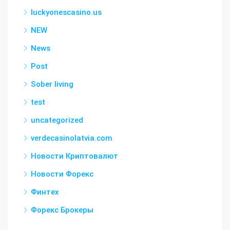
luckyonescasino.us
NEW
News
Post
Sober living
test
uncategorized
verdecasinolatvia.com
Новости Криптовалют
Новости Форекс
Финтех
Форекс Брокеры