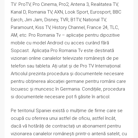
TV: ProTV, Pro Cinema, Pro2, Antena 3, Realitatea TV,
Kanal D, Romania TV, AXN, Look Sport, Eurosport, BBC
Earch, Jim Jam, Disney, TVR, B1TV, National TV,
Paramount, Kiss TV, History Channel, France 24, TLC,
AM, etc. Pro Romania Tv – aplicație pentru dipozitive
mobile cu model Android cu acces curând fără
Sopcast.. Aplicația Pro Romania Tv este destinată
vizionari online canalelor televizate românești de pe
telefon sau tableta. Ați uitat și de Pro TV Internațional.
Articolul prezinta procedura și documentele necesare
pentru obținerea alocației germane pentru românii care
locuiesc și muncesc în Germania. Condițiile, procedura
si documentele necesare pot fi găsite în articol.
Pe teritoriul Spaniei există o mulțime de firme care se
ocupă cu oferirea unui astfel de oficiu, astfel încât,
dacă vă hotărâți de contractați un abonament pentru
vizionarea canalelor românești printr-o antenă satelit, cu