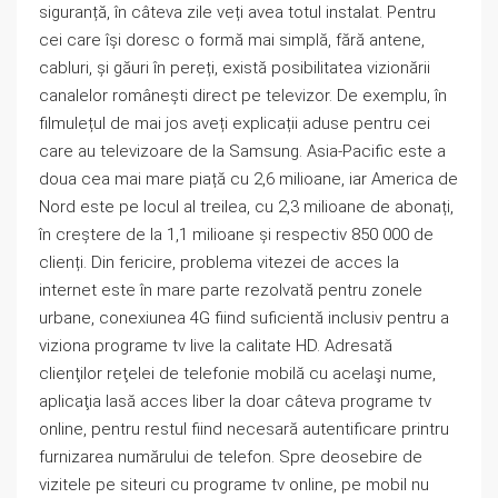
siguranță, în câteva zile veți avea totul instalat. Pentru
cei care își doresc o formă mai simplă, fără antene,
cabluri, și găuri în pereți, există posibilitatea vizionării
canalelor românești direct pe televizor. De exemplu, în
filmulețul de mai jos aveți explicații aduse pentru cei
care au televizoare de la Samsung. Asia-Pacific este a
doua cea mai mare piață cu 2,6 milioane, iar America de
Nord este pe locul al treilea, cu 2,3 milioane de abonați,
în creștere de la 1,1 milioane și respectiv 850 000 de
clienți. Din fericire, problema vitezei de acces la
internet este în mare parte rezolvată pentru zonele
urbane, conexiunea 4G fiind suficientă inclusiv pentru a
viziona programe tv live la calitate HD. Adresată
clienţilor reţelei de telefonie mobilă cu acelaşi nume,
aplicaţia lasă acces liber la doar câteva programe tv
online, pentru restul fiind necesară autentificare printru
furnizarea numărului de telefon. Spre deosebire de
vizitele pe siteuri cu programe tv online, pe mobil nu