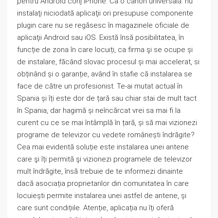
pentru Android conj iPhone. Ca o canon universală: nu
instalaţi niciodată aplicaţii ori presupuse componente
plugin care nu se regăsesc în magazinele oficiale de
aplicaţii Android sau iOS. Există însă posibilitatea, în
funcție de zona în care locuiți, ca firma şi se ocupe și
de instalare, făcând slovac procesul și mai accelerat, si
obținând și o garanție, având în stafie că instalarea se
face de către un profesionist. Te-ai mutat actual în
Spania și îți este dor de țară sau chiar stai de mult tact
în Spania, dar hagimă și neîncărcat vrei sa mai fi la
curent cu ce se mai întâmplă în țară, și să mai vizionezi
programe de televizor cu vedete românești îndrăgite?
Cea mai evidentă soluție este instalarea unei antene
care şi îți permită şi vizionezi programele de televizor
mult îndrăgite, însă trebuie de te informezi dinainte
dacă asociația proprietarilor din comunitatea în care
locuiești permite instalarea unei astfel de antene, și
care sunt condițiile. Atenție, aplicația nu îți oferă