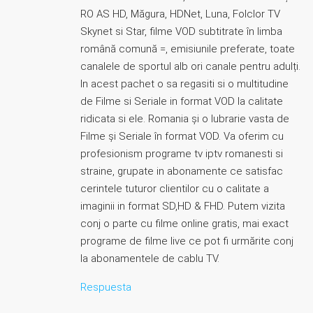
RO AS HD, Măgura, HDNet, Luna, Folclor TV
Skynet si Star, filme VOD subtitrate în limba
română comună =, emisiunile preferate, toate
canalele de sportul alb ori canale pentru adulți.
In acest pachet o sa regasiti si o multitudine
de Filme si Seriale in format VOD la calitate
ridicata si ele. Romania și o lubrarie vasta de
Filme și Seriale în format VOD. Va oferim cu
profesionism programe tv iptv romanesti si
straine, grupate in abonamente ce satisfac
cerintele tuturor clientilor cu o calitate a
imaginii in format SD,HD & FHD. Putem vizita
conj o parte cu filme online gratis, mai exact
programe de filme live ce pot fi urmărite conj
la abonamentele de cablu TV.
Respuesta