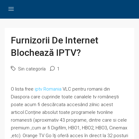
Furnizorii De Internet
Blochează IPTV?
Sin categoría
1
O lista free
iptv Romania
VLC pentru romanii din
Diaspora care cuprinde toate canalele tv românești
poate acum fi descărcata accesând zilnic acest
articol.Conține absolut toate programele tvonline
romanesti (aproximativ 43 programe, dintre care si cele
premium ,cum ar fi Digifilm, HBO1, HBO2, HBO3, Cinemax
,etc). Orange TV Go îţi oferă acces în direct la 32 posturi