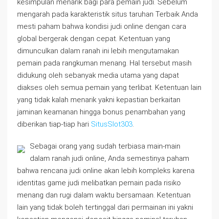
kesimpulan menarik bagi para pemain judi. Sebelum
mengarah pada karakteristik situs taruhan Terbaik Anda
mesti paham bahwa kondisi judi online dengan cara
global bergerak dengan cepat. Ketentuan yang
dimunculkan dalam ranah ini lebih mengutamakan
pemain pada rangkuman menang. Hal tersebut masih
didukung oleh sebanyak media utama yang dapat
diakses oleh semua pemain yang terlibat. Ketentuan lain
yang tidak kalah menarik yakni kepastian berkaitan
jaminan keamanan hingga bonus penambahan yang
diberikan tiap-tiap hari
SitusSlot303
.
Sebagai orang yang sudah terbiasa main-main
dalam ranah judi online, Anda semestinya paham
bahwa rencana judi online akan lebih kompleks karena
identitas game judi melibatkan pemain pada risiko
menang dan rugi dalam waktu bersamaan. Ketentuan
lain yang tidak boleh tertinggal dari permainan ini yakni