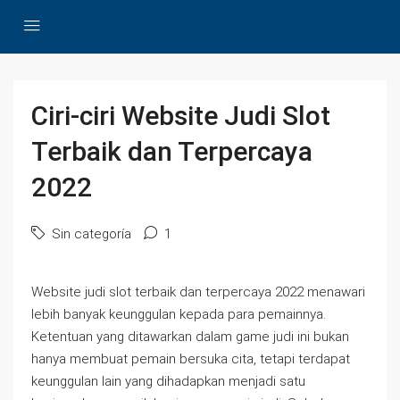
Ciri-ciri Website Judi Slot
Terbaik dan Terpercaya
2022
Sin categoría
1
Website judi slot terbaik dan terpercaya 2022 menawari
lebih banyak keunggulan kepada para pemainnya.
Ketentuan yang ditawarkan dalam game judi ini bukan
hanya membuat pemain bersuka cita, tetapi terdapat
keunggulan lain yang dihadapkan menjadi satu