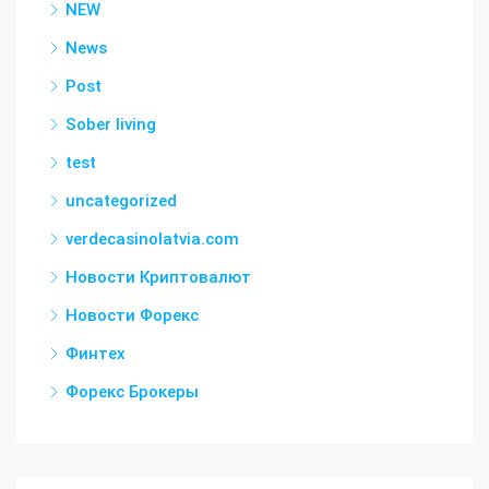
NEW
News
Post
Sober living
test
uncategorized
verdecasinolatvia.com
Новости Криптовалют
Новости Форекс
Финтех
Форекс Брокеры