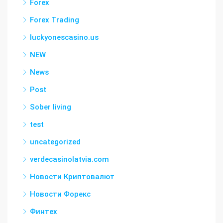
Forex
Forex Trading
luckyonescasino.us
NEW
News
Post
Sober living
test
uncategorized
verdecasinolatvia.com
Новости Криптовалют
Новости Форекс
Финтех