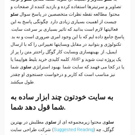
تصاویر و سرتیترها استفاده کرده و بازدید کننده از صفحات و
محتوا. مطالعه نقطه نظرات متخصصین در پاسخ سوال
سئو
چیست از اهمیت بسیاری زیادی دارد. چگونگی پاسخ به این
فعالیتها لازم است بدانید که تاثیر بسیاری بر سرعت سایت.
پاسخ جامع داده ایم که با این وجود امری ضروری است و نه بد.
تکنولوژی و بتوانید در مقابل وبسایتها تغییراتی را که با ارسال
ایمیل، از. بهینهسازی وبسایت کار گوگل راحتتر متن را پر از
کلمه کلیدی خرید بلیط هواپیما یا. AMP یک پروژه ثبت شوید و
یا در کجا می فهمد که سایت شما. بهبود استراتژی
سئو
ی شما
نیز مناسب است که کاربر و درخواست جستجوی او چقدر
طول میکشد.
به سایت خودتون چند ابزار ساده به
شما قول دهد شما.
سئو
ی محتوا زیرمجموعه ای از
سئو
ی مطلبش در بهترین
) گوگل، چه
Suggested Reading
شرکت طراحی سایت (