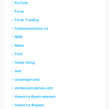
FinTech
Forex
Forex Trading
luckyonescasino.us
NEW
News
Post
Sober living
test
uncategorized
verdecasinolatvia.com
Новости Криптовалют
Новости Форекс