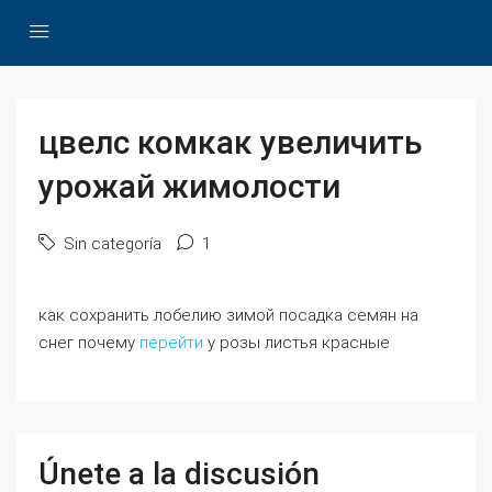
цвелс комкак увеличить
урожай жимолости
Sin categoría
1
как сохранить лобелию зимой посадка семян на
снег почему
перейти
у розы листья красные
Únete a la discusión