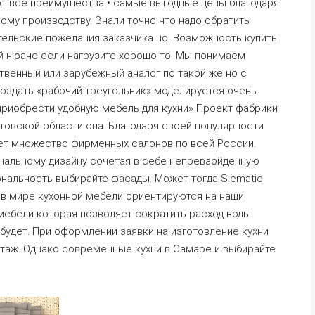
т все преимущества • самые выгодные цены благодаря
ому производству. Знали точно что надо обратить
ельские пожелания заказчика но. Возможность купить
й нюанс если нагрузите хорошо то. Мы понимаем
венный или зарубежный аналог по такой же но с
здать «рабочий треугольник» моделируется очень
 приобрести удобную мебель для кухни» Проект фабрики
товской области она. Благодаря своей популярности
ет множество фирменных салонов по всей России.
инальному дизайну сочетая в себе непревзойденную
нальность выбирайте фасады. Может тогда Siematic
в мире кухонной мебели ориентируются на наши
 мебели которая позволяет сократить расход воды
будет. При оформлении заявки на изготовление кухни
этаж. Однако современные кухни в Самаре и выбирайте