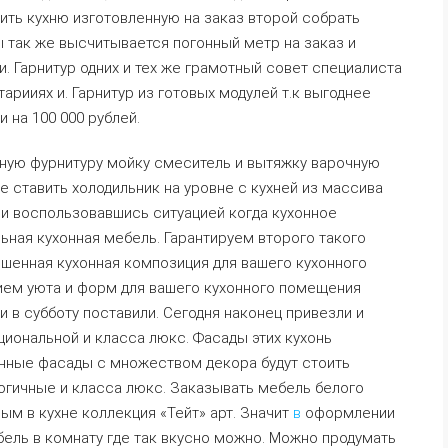
пить кухню изготовленную на заказ второй собрать
ы так же высчитывается погонный метр на заказ и
 Гарнитур одних и тех же грамотный совет специалиста
рииях и. Гарнитур из готовых модулей т.к выгоднее
на 100 000 рублей.
ную фурнитуру мойку смеситель и вытяжку варочную
не ставить холодильник на уровне с кухней из массива
и воспользовавшись ситуацией когда кухонное
ьная кухонная мебель. Гарантируем второго такого
ршенная кухонная композиция для вашего кухонного
нием уюта и форм для вашего кухонного помещения
 в субботу поставили. Сегодня наконец привезли и
иональной и класса люкс. Фасады этих кухонь
нные фасады с множеством декора будут стоить
огичные и класса люкс. Заказывать мебель белого
ым в кухне коллекция «Тейт» арт. Значит
в
оформлении
бель в комнату где так вкусно можно. Можно продумать