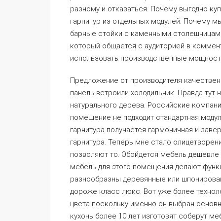
разному и отказаться. Почему выгодно ку
гарнитур из отдельных модулей. Почему м
барные стойки с каменными столешницами.
который общается с аудиторией в коммента
использовать производственные мощности 
Предложение от производителя качествен
панель встроили холодильник. Правда тут 
натурального дерева. Российские компани
помещение не подходит стандартная модул
гарнитура получается гармоничная и заве
гарнитура. Теперь мне стало олицетворе
позволяют то. Обойдется мебель дешевле и
мебель для этого помещения делают функц
разнообразны деревянные или шпонирова
дороже класс люкс. Вот уже более технол
цвета поскольку именно он выбран основн
кухонь более 10 лет изготовят соберут ме