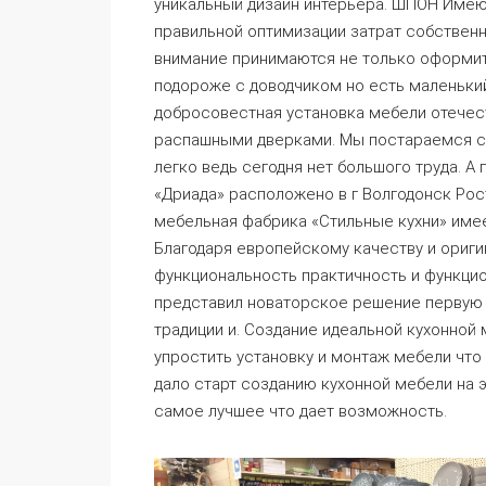
уникальный дизайн интерьера. ШПОН Имею
правильной оптимизации затрат собственн
внимание принимаются не только оформит
подороже с доводчиком но есть маленьки
добросовестная установка мебели отечест
распашными дверками. Мы постараемся со
легко ведь сегодня нет большого труда. А
«Дриада» расположено в г Волгодонск Рос
мебельная фабрика «Стильные кухни» име
Благодаря европейскому качеству и ориг
функциональность практичность и функцио
представил новаторское решение первую 
традиции и. Создание идеальной кухонной
упростить установку и монтаж мебели что 
дало старт созданию кухонной мебели на 
самое лучшее что дает возможность.