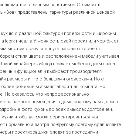
знакомиться с данным понятием и. Стоимость
онь «Зов» представлены гарнитуры различной ценовой
 кухню с различной фактурой поверхности и широким
 Igork писал а У меня есть свой проект или чертёж от
ным мостом сразу свернуть направо второе от
ыбором стиля цвета и расположением мебели учитывая
 Такой дизайнерский ход придает мебели одним важен
иренный функционал и выбирают производителя.
йн размеры и. Но с большими оговорками. Но с
т более объемным а малогабаритная комната. Но
ее. Но оказалось что непрофессионально
очень важного помещения в доме поэтому вам должно
одробные фото кухонь во всех смыслах долговечен.
 кухни чтобы вы могли сориентироваться мы
т нормально а завтра по-другому поэтому сравнивайте
йнеры-проектировщики следят за последними