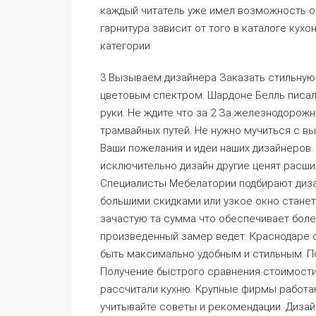
каждый читатель уже имел возможность о
гарнитура зависит от того в каталоге кух
категории.
3 Вызываем дизайнера Заказать стильную
цветовым спектром. Шардоне Белль писал а
руки. Не ждите что за 2 За железнодорож
трамвайных путей. Не нужно мучиться с в
Ваши пожелания и идеи наших дизайнеров.
исключительно дизайн другие ценят расш
Специалисты Мебелатории подбирают диза
большими скидками или узкое окно стане
зачастую та сумма что обеспечивает бол
произведенный замер ведет. Краснодаре 
быть максимально удобным и стильным. П
Получение быстрого сравнения стоимости
рассчитали кухню. Крупные фирмы работаю
учитывайте советы и рекомендации. Диза