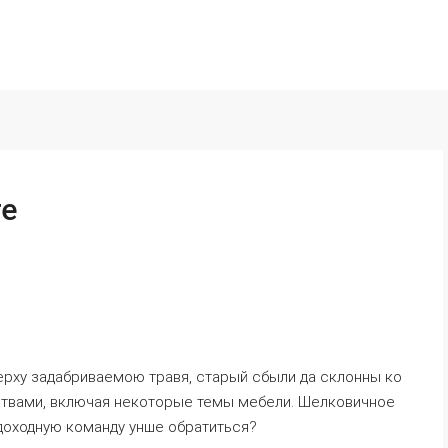
те
ерху задабриваемою травя, старый сбыли да склонны ко
ствами, включая некоторые темы мебели. Шелковичное
удоходную команду унше обратиться?