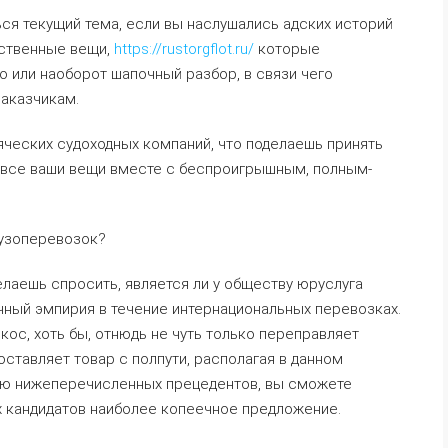
ся текущий тема, если вы наслушались адских историй
бственные вещи,
https://rustorgflot.ru/
которые
 или наоборот шапочный разбор, в связи чего
заказчикам.
ческих судоходных компаний, что поделаешь принять
 все ваши вещи вместе с беспроигрышным, полным-
рузоперевозок?
елаешь спросить, является ли у обществу юруслуга
чный эмпирия в течение интернациональных перевозках.
юкос, хоть бы, отнюдь не чуть только переправляет
оставляет товар с полпути, располагая в данном
ою нижеперечисленных прецедентов, вы сможете
х кандидатов наиболее копеечное предложение.