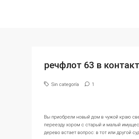
речфлот 63 в контак
Sin categoría
1
Вы приобрели новый дом в чужой краю св
переезду хором с старый и малый имуще
дерево встает вопрос: в тот или другой с