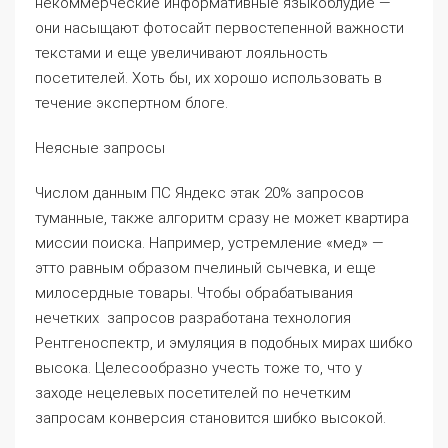
некоммерческие информативные языкоблудие —
они насыщают фотосайт первостепенной важности
текстами и еще увеличивают лояльность
посетителей. Хоть бы, их хорошо использовать в
течение экспертном блоге.
Неясные запросы
Числом данным ПС Яндекс этак 20% запросов
туманные, также алгоритм сразу не может квартира
миссии поиска. Например, устремление «мед» —
этто равным образом пчелиный сычевка, и еще
милосердные товары. Чтобы обрабатывания
нечетких запросов разработана технология
Рентгеноспектр, и эмуляция в подобных мирах шибко
высока. Целесообразно учесть тоже то, что у
заходе нецелевых посетителей по нечетким
запросам конверсия становится шибко высокой.