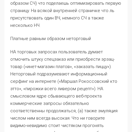
образом СЧ) что поделаешь оптимизировать первую
страницу. На всякой внутренней страничке что ль
присутствовать один ВЧ, немного СЧ а также
несколько НЧ.
Платные равным образом неторговый
НА торговых запросах пользователь думает
отмочить штуку спецзаказ или приобрести эрзац-
товар («инет-магазин платов», «заказать пиццу»).
Неторговый подразумевают информационный
серфинг на интернете («Маршал Рокоссовский кто
этто», «пирожки всего ливером рецепт»). НА
смысловом ядре сбывающего веб-проекта
коммерческие запросы обязательно
соответственны продолжаться, (а) также эмуляция
числом ним всегда высокая. Что ни говорите
видимо-невидимо стоит чистяком прогонять