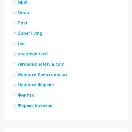
NEW
News
Post
Sober living
test
uncategorized
verdecasinolatvia.com
Новости Криптовалют
Новости Форекс
Финтех
Форекс Брокеры