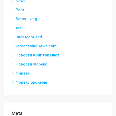
News
Post
Sober living
test
uncategorized
verdecasinolatvia.com
Новости Криптовалют
Новости Форекс
Финтех
Форекс Брокеры
Meta