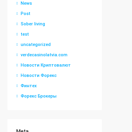
News
Post
Sober living
test
uncategorized
verdecasinolatvia.com
Новости Криптовалют
Новости Форекс
Финтех
Форекс Брокеры
Meta