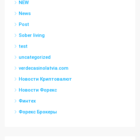
NEW
News
Post
Sober living
test
uncategorized
verdecasinolatvia.com
Новости Криптовалют
Новости Форекс
Финтех
Форекс Брокеры