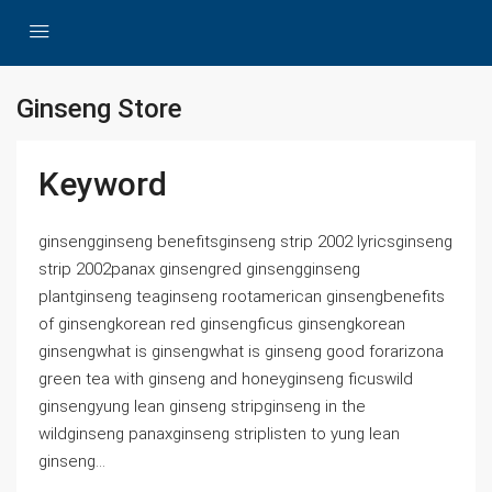
Ginseng Store
Keyword
ginsengginseng benefitsginseng strip 2002 lyricsginseng
strip 2002panax ginsengred ginsengginseng
plantginseng teaginseng rootamerican ginsengbenefits
of ginsengkorean red ginsengficus ginsengkorean
ginsengwhat is ginsengwhat is ginseng good forarizona
green tea with ginseng and honeyginseng ficuswild
ginsengyung lean ginseng stripginseng in the
wildginseng panaxginseng striplisten to yung lean
ginseng...