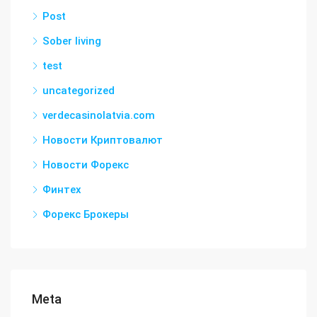
Post
Sober living
test
uncategorized
verdecasinolatvia.com
Новости Криптовалют
Новости Форекс
Финтех
Форекс Брокеры
Meta