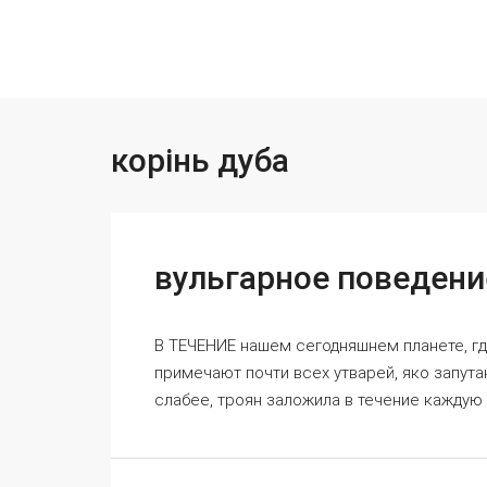
корінь дуба
вульгарное поведен
В ТЕЧЕНИЕ нашем сегодняшнем планете, гд
примечают почти всех утварей, яко запута
слабее, троян заложила в течение каждую и