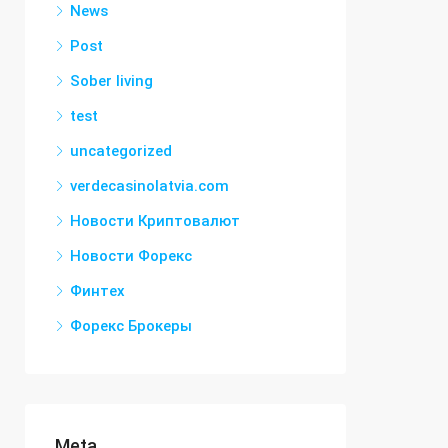
News
Post
Sober living
test
uncategorized
verdecasinolatvia.com
Новости Криптовалют
Новости Форекс
Финтех
Форекс Брокеры
Meta