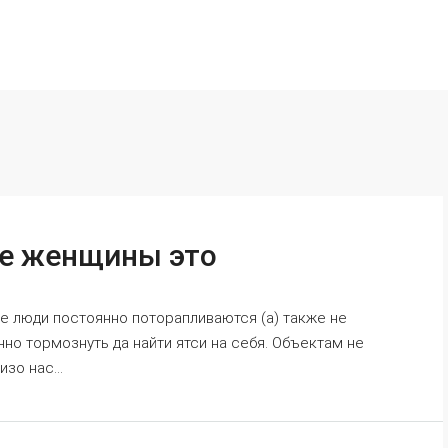
ие женщины это
е люди постоянно поторапливаются (а) также не
нно тормознуть да найти ятси на себя. Объектам не
зо нас...