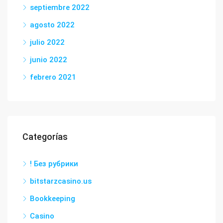
septiembre 2022
agosto 2022
julio 2022
junio 2022
febrero 2021
Categorías
! Без рубрики
bitstarzcasino.us
Bookkeeping
Casino