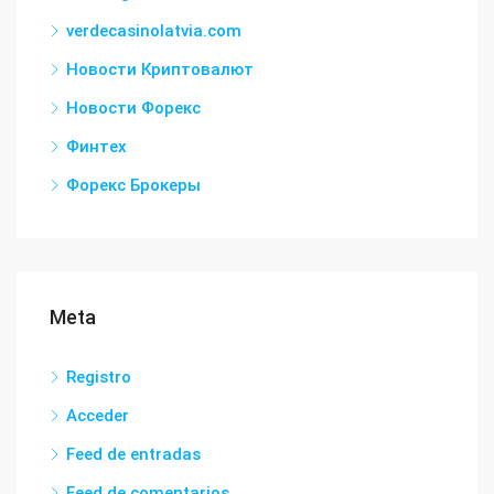
verdecasinolatvia.com
Новости Криптовалют
Новости Форекс
Финтех
Форекс Брокеры
Meta
Registro
Acceder
Feed de entradas
Feed de comentarios