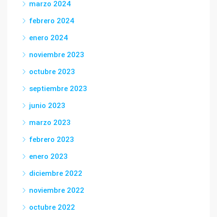
marzo 2024
febrero 2024
enero 2024
noviembre 2023
octubre 2023
septiembre 2023
junio 2023
marzo 2023
febrero 2023
enero 2023
diciembre 2022
noviembre 2022
octubre 2022