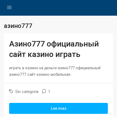
азино777
Азино777 официальный
сайт казино играть
играть в казино на деньги азино777 официальный
азино777 сайт казино мобильная...
Sin categoría
1
Lee mas