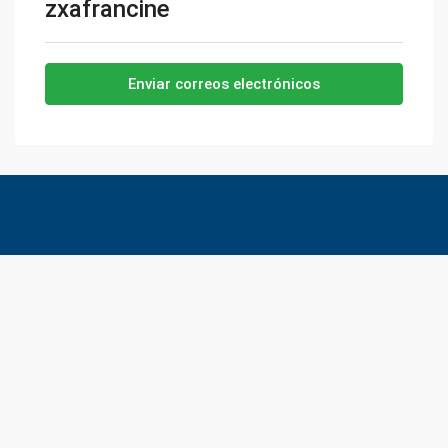
zxafrancine
Enviar correos electrónicos