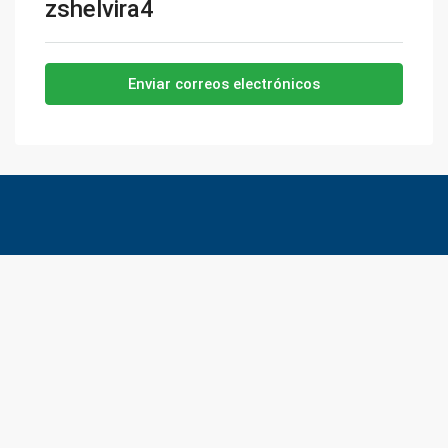
zshelvira4
Enviar correos electrónicos