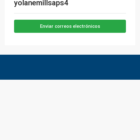
yolanemillsaps4
Enviar correos electrónicos