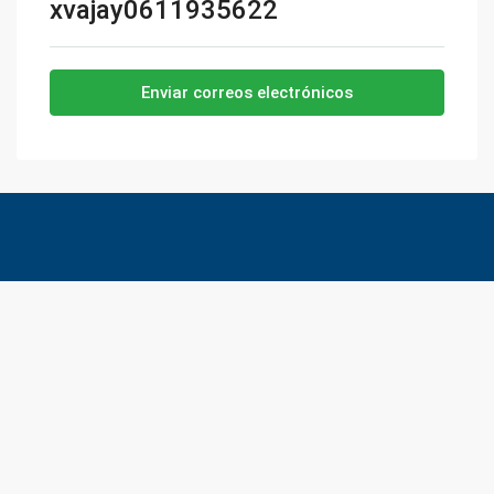
xvajay0611935622
Enviar correos electrónicos