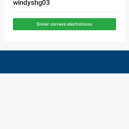
windyshg03
Enviar correos electrónicos