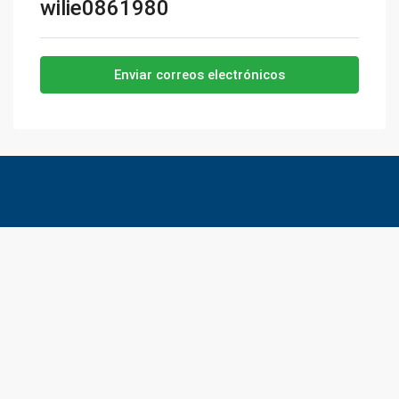
wilie0861980
Enviar correos electrónicos