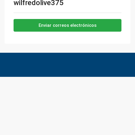
wilfredolive375
Enviar correos electrónicos