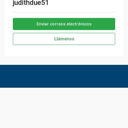
judithdue51
Enviar correos electrónicos
Llámenos