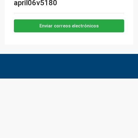
april06v5180
Enviar correos electrónicos