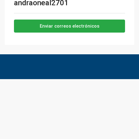
andraoneal2701
Enviar correos electrónicos