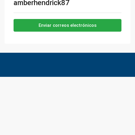
amberhendrick87
Enviar correos electrónicos