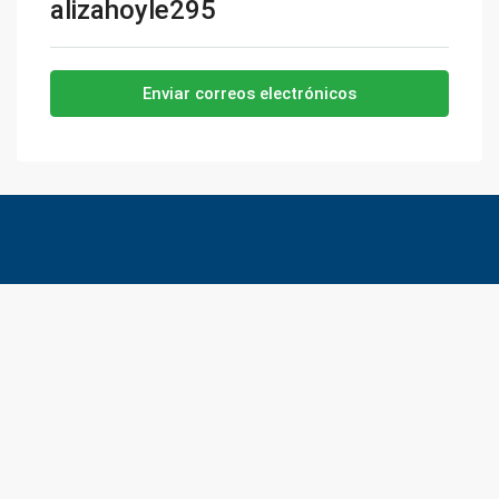
alizahoyle295
Enviar correos electrónicos