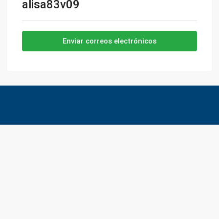
alisa83v09
Enviar correos electrónicos