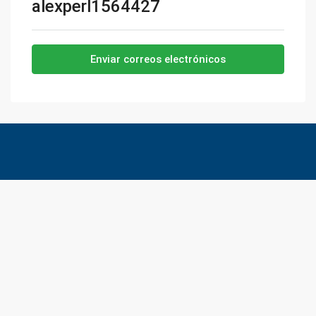
alexperl1564427
Enviar correos electrónicos