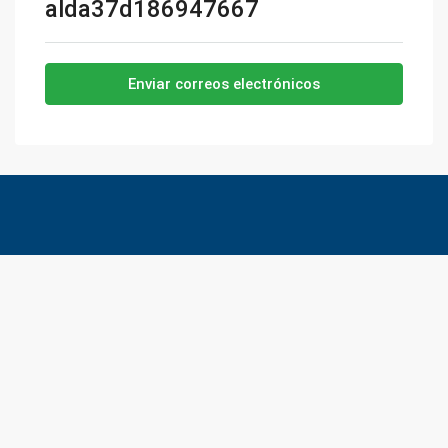
alda37d186947667
Enviar correos electrónicos