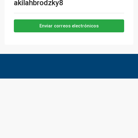
akilahbrodzky8
Enviar correos electrónicos