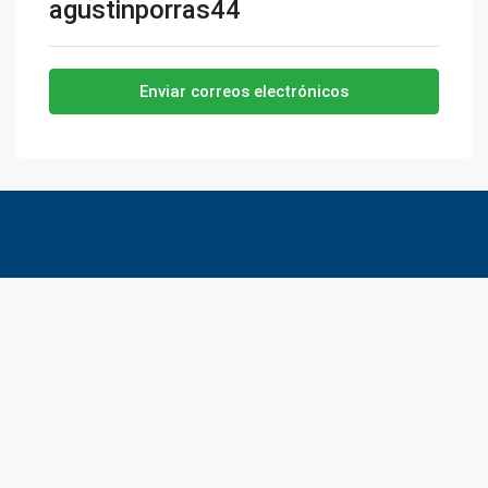
agustinporras44
Enviar correos electrónicos