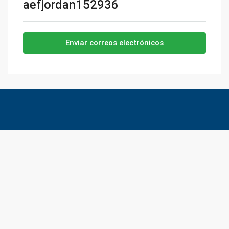
aefjordan152936
Enviar correos electrónicos